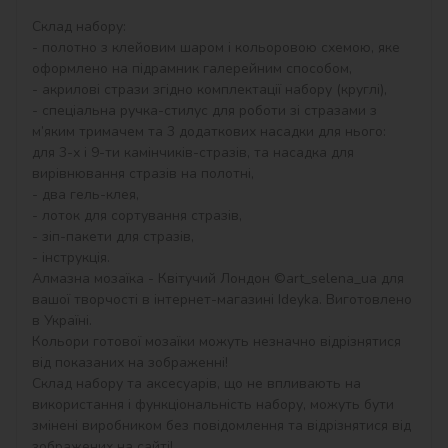
Склад набору:

- полотно з клейовим шаром і кольоровою схемою, яке 
оформлено на підрамник галерейним способом,

- акрилові стрази згідно комплектації набору (круглі),

- спеціальна ручка-стилус для роботи зі стразами з 
м’яким тримачем та 3 додаткових насадки для нього: 
для 3-х і 9-ти камінчиків-стразів, та насадка для 
вирівнювання стразів на полотні,

- два гель-клея,

- лоток для сортування стразів,

- зіп-пакети для стразів,

- інструкція.

Алмазна мозаїка - Квітучий Лондон ©art_selena_ua для 
вашої творчості в інтернет-магазині Ideyka. Виготовлено 
в Україні.

Кольори готової мозаїки можуть незначно відрізнятися 
від показаних на зображенні!

Склад набору та аксесуарів, що не впливають на 
використання і функціональність набору, можуть бути 
змінені виробником без повідомлення та відрізнятися від 
зображених на сайті!