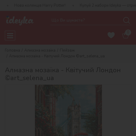
колекція Harry Potter!
Купуй 2 набори Ideyka — отримуй подарун
0
Головна
Алмазна мозаїка
Пейзаж
Алмазна мозаїка - Квітучий Лондон ©art_selena_ua
Алмазна мозаїка - Квітучий Лондон
©art_selena_ua