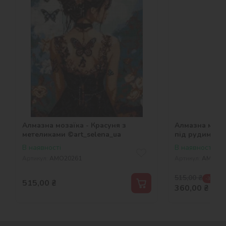
Алмазна мозаїка - Красуня з
Алмазна мозаї
метеликами ©art_selena_ua
під рудими л
©art_selena_u
В наявності
В наявності
Артикул:
AMO20261
Артикул:
AMO202
515,00
₴
-30 %
515,00
₴
360,00
₴