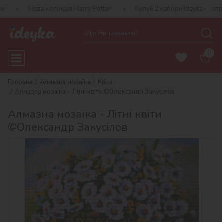
 колекція Harry Potter!
Купуй 2 набори Ideyka — отримуй подару
0
Головна
Алмазна мозаїка
Квіти
Алмазна мозаїка - Літні квіти ©Олександр Закусілов
Алмазна мозаїка - Літні квіти
©Олександр Закусілов