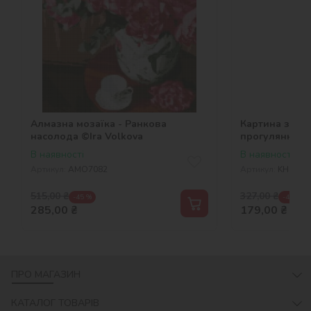
Алмазна мозаїка - Ранкова
Картина за н
насолода ©Ira Volkova
прогулянка
В наявності
В наявності
Артикул:
AMO7082
Артикул:
KHO630
515,00
₴
327,00
₴
-45 %
-45 %
285,00
₴
179,00
₴
ПРО МАГАЗИН
КАТАЛОГ ТОВАРІВ