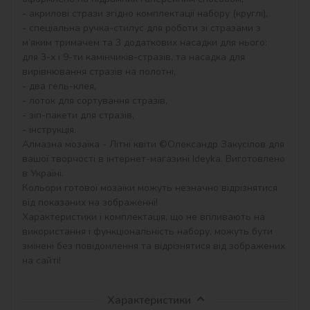
- акрилові стрази згідно комплектації набору (круглі),

- спеціальна ручка-стилус для роботи зі стразами з 
м’яким тримачем та 3 додаткових насадки для нього: 
для 3-х і 9-ти камінчиків-стразів, та насадка для 
вирівнювання стразів на полотні,

- два гель-клея,

- лоток для сортування стразів,

- зіп-пакети для стразів,

- інструкція.

Алмазна мозаїка - Літні квіти ©Олександр Закусілов для 
вашої творчості в інтернет-магазині Ideyka. Виготовлено 
в Україні.

Кольори готової мозаїки можуть незначно відрізнятися 
від показаних на зображенні!

Характеристики і комплектація, що не впливають на 
використання і функціональність набору, можуть бути 
змінені без повідомлення та відрізнятися від зображених 
на сайті!
Характеристики