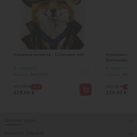
Алмазна мозаїка - Стімпанк-лис
Алмазна мозаї
©annasteshka
В наявності
В наявності
Артикул:
AMO7363
Артикул:
AMO73
412,00
₴
412,00
₴
-44 %
-44 %
229,00
₴
229,00
₴
ПРО МАГАЗИН
КАТАЛОГ ТОВАРІВ