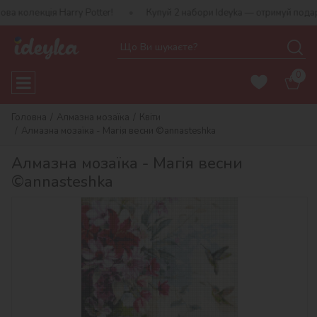
Harry Potter!
Купуй 2 набори Ideyka — отримуй подарунок-сюрпр
0
Головна
Алмазна мозаїка
Квіти
Алмазна мозаїка - Магія весни ©annasteshka
Алмазна мозаїка - Магія весни
©annasteshka