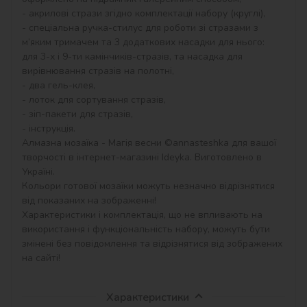
- акрилові стрази згідно комплектації набору (круглі),

- спеціальна ручка-стилус для роботи зі стразами з 
м’яким тримачем та 3 додаткових насадки для нього: 
для 3-х і 9-ти камінчиків-стразів, та насадка для 
вирівнювання стразів на полотні,

- два гель-клея,

- лоток для сортування стразів,

- зіп-пакети для стразів,

- інструкція.

Алмазна мозаїка - Магія весни ©annasteshka для вашої 
творчості в інтернет-магазині Ideyka. Виготовлено в 
Україні.

Кольори готової мозаїки можуть незначно відрізнятися 
від показаних на зображенні!

Характеристики і комплектація, що не впливають на 
використання і функціональність набору, можуть бути 
змінені без повідомлення та відрізнятися від зображених 
на сайті!
Характеристики