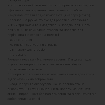
Склад набору:

- полотно з клейовим шаром і кольоровою схемою, яке 
оформлено на підрамник галерейним способом,

- акрилові стрази згідно комплектації набору (круглі),

- спеціальна ручка-стилус для роботи зі стразами з 
м’яким тримачем та 3 додаткових насадки для нього: 
для 3-х і 9-ти камінчиків-стразів, та насадка для 
вирівнювання стразів на полотні,

- два гель-клея,

- лоток для сортування стразів,

- зіп-пакети для стразів,

- інструкція.

Алмазна мозаїка - Малинове варення ©art_selena_ua 
для вашої творчості в інтернет-магазині Ideyka. 
Виготовлено в Україні.

Кольори готової мозаїки можуть незначно відрізнятися 
від показаних на зображенні!

Склад набору та аксесуарів, що не впливають на 
використання і функціональність набору, можуть бути 
змінені виробником без повідомлення та відрізнятися від 
зображених на сайті!