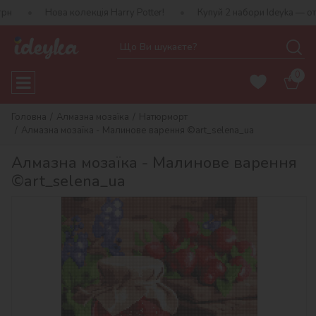
ва колекція Harry Potter!
Купуй 2 набори Ideyka — отримуй пода
0
Головна
Алмазна мозаїка
Натюрморт
Алмазна мозаїка - Малинове варення ©art_selena_ua
Алмазна мозаїка - Малинове варення
©art_selena_ua