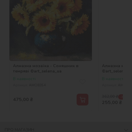
Алмазна мозаїка - Соняшник в
Алмазна мозаї
темряві ©art_selena_ua
©art_selena_u
В наявності
В наявності
Артикул:
AMO8354
Артикул:
AMO83
362,00
₴
-30 %
475,00
₴
255,00
₴
ПРО МАГАЗИН