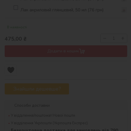
Лак акриловий глянцевий, 50 мл (76 грн)
В наявності
−
+
475,00
₴
Додати в кошик
Знайшли дешевше?
Способи доставки
У відділення/поштомат Нової пошти
У відділення Укрпошти (Укрпошта Експрес)
Безкоштовна доставка для замовлень від 790 