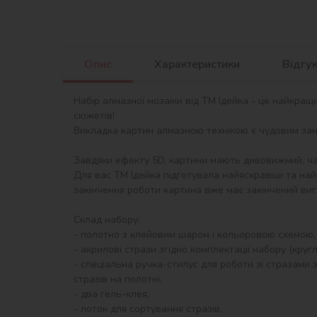
Опис
Характеристики
Відгу
Набір алмазної мозаїки від ТМ Ідейка - це найкращ
сюжетів!

Викладка картин алмазною технікою є чудовим занят
Завдяки ефекту 5D, картини мають дивовижний, ча
Для вас ТМ Ідейка підготувала найяскравіші та най
закінчення роботи картина вже має закінчений виг
Склад набору:

- полотно з клейовим шаром і кольоровою схемою,
- акрилові стрази згідно комплектації набору (круглі)
- спеціальна ручка-стилус для роботи зі стразами з
стразів на полотні,

- два гель-клея,

- лоток для сортування стразів,
