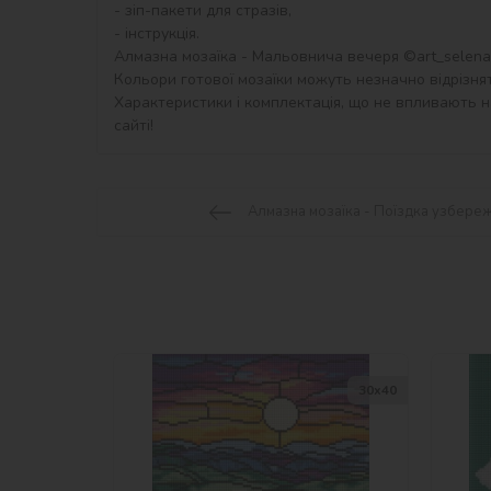
- зіп-пакети для стразів,

- інструкція.

Алмазна мозаїка - Мальовнича вечеря ©art_selena_u
Кольори готової мозаїки можуть незначно відрізнят
Характеристики і комплектація, що не впливають на
сайті!
Алмазна мозаїка - Поїздка узбере
30х40