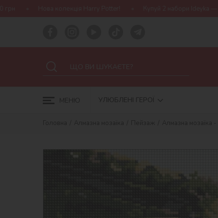
кція Harry Potter!
Купуй 2 набори Ideyka — отримуй подарунок-
УЛЮБЛЕНІ ГЕРОЇ
МЕНЮ
Головна
Алмазна мозаїка
Пейзаж
Алмазна мозаїка -