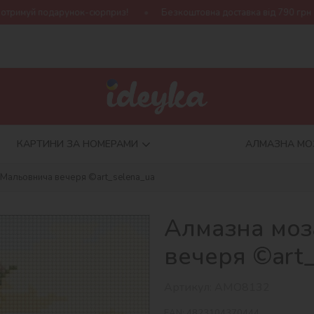
сюрприз!
Безкоштовна доставка від 790 грн
Нова колекція 
КАРТИНИ ЗА НОМЕРАМИ
АЛМАЗНА МО
 Мальовнича вечеря ©art_selena_ua
Алмазна моз
вечеря ©art_
Артикул:
AMO8132
EAN:
4823104370444