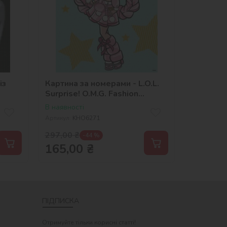
із
Картина за номерами - L.O.L.
Surprise! O.M.G. Fashion
show La Rose
В наявності
Артикул:
KHO6271
297,00
₴
-44 %
165,00
₴
ПІДПИСКА
Отримуйте тільки корисні статті!