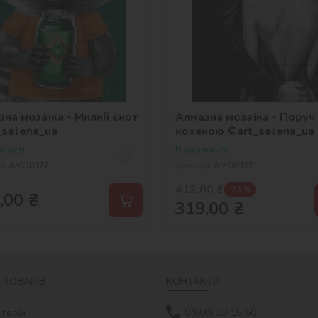
на мозаїка - Милий єнот
Алмазна мозаїка - Поруч 
_selena_ua
коханою ©art_selena_ua
ності
В наявності
л:
AMO8172
Артикул:
AMO8175
412,00
₴
-23 %
,00
₴
319,00
₴
 ТОВАРІВ
КОНТАКТИ
 герої
0(800) 33 16 50