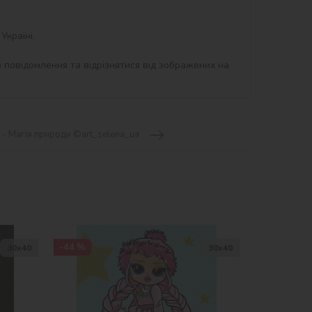
країні.

 повідомлення та відрізнятися від зображених на 
 - Магія природи ©art_selena_ua
-44 %
30х40
30х40