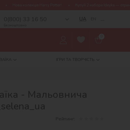
Harry Potter!
Купуй 2 набори Ideyka — отримуй подарунок-сюрпри
0(800) 33 16 50
UA
EN
__
Безкоштовно
0
ЗАЇКА
ІГРИ ТА ТВОРЧІСТЬ
аїка - Мальовнича
selena_ua
Рейтинг: