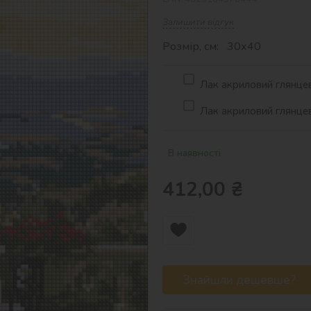
Залишити відгук
Розмір, см: 30х40
Лак акриловий глянцев
Лак акриловий глянцев
В наявності
412,00
₴
Знайшли дешевше?