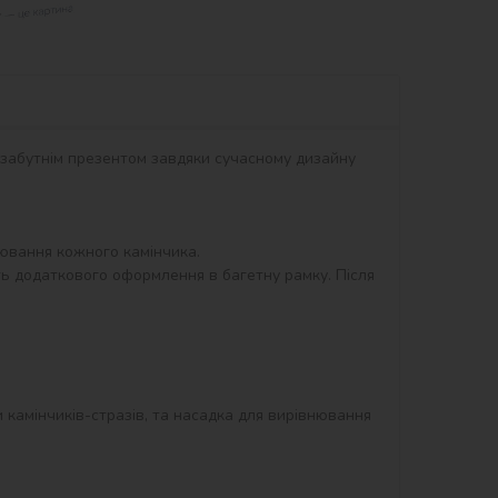
незабутнім презентом завдяки сучасному дизайну 
вання кожного камінчика.

ть додаткового оформлення в багетну рамку. Після 
и камінчиків-стразів, та насадка для вирівнювання 