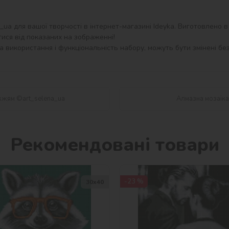
a для вашої творчості в інтернет-магазині Ideyka. Виготовлено в У
ися від показаних на зображенні!

 використання і функціональність набору, можуть бути змінені без
жжям ©art_selena_ua
Алмазна мозаїка
Рекомендовані товари
-23 %
30х40