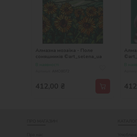
Алмазна мозаїка - Поле
Алмаз
соняшників ©art_selena_ua
©art
В наявності
В наяв
Артикул:
AMO8072
Артику
412,00
₴
412
ПРО МАГАЗИН
КАТАЛОГ
Про нас
Улюблені