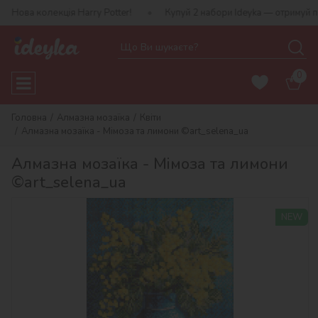
кція Harry Potter!
Купуй 2 набори Ideyka — отримуй подарунок-с
0
Головна
Алмазна мозаїка
Квіти
Алмазна мозаїка - Мімоза та лимони ©art_selena_ua
Алмазна мозаїка - Мімоза та лимони
©art_selena_ua
NEW