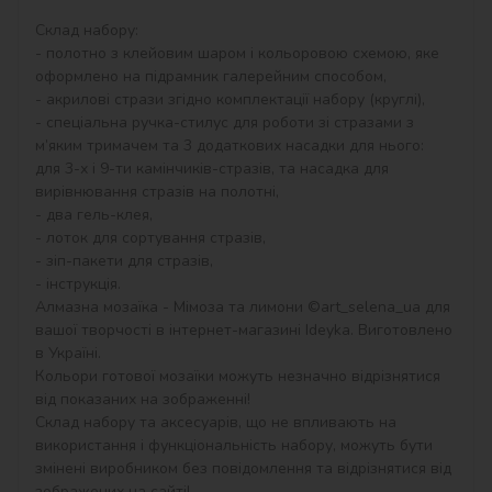
Склад набору:

- полотно з клейовим шаром і кольоровою схемою, яке 
оформлено на підрамник галерейним способом,

- акрилові стрази згідно комплектації набору (круглі),

- спеціальна ручка-стилус для роботи зі стразами з 
м’яким тримачем та 3 додаткових насадки для нього: 
для 3-х і 9-ти камінчиків-стразів, та насадка для 
вирівнювання стразів на полотні,

- два гель-клея,

- лоток для сортування стразів,

- зіп-пакети для стразів,

- інструкція.

Алмазна мозаїка - Мімоза та лимони ©art_selena_ua для 
вашої творчості в інтернет-магазині Ideyka. Виготовлено 
в Україні.

Кольори готової мозаїки можуть незначно відрізнятися 
від показаних на зображенні!

Склад набору та аксесуарів, що не впливають на 
використання і функціональність набору, можуть бути 
змінені виробником без повідомлення та відрізнятися від 
зображених на сайті!