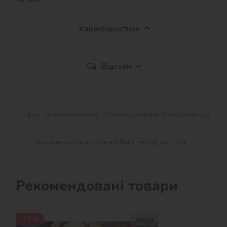
Характеристики
Відгуки
Алмазна мозаїка - Затишна шпаківня ©art_selena_ua
Алмазна мозаїка - Хижаки ©art_selena_ua
Рекомендовані товари
-45 %
30х40