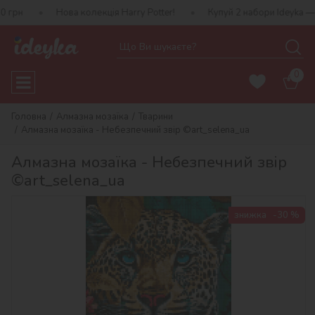
Нова колекція Harry Potter!
Купуй 2 набори Ideyka — отримуй п
0
Головна
Алмазна мозаїка
Тварини
Алмазна мозаїка - Небезпечний звір ©art_selena_ua
Алмазна мозаїка - Небезпечний звір
©art_selena_ua
знижка
-30 %