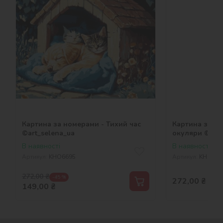
Картина за номерами - Тихий час
Картина за но
©art_selena_ua
окуляри
В наявності
В наявності
Артикул:
KHO6695
Артикул:
KHO665
272,00
₴
-45 %
272,00
₴
149,00
₴