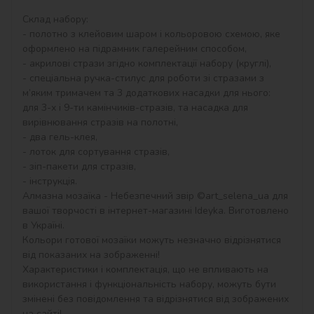
Склад набору:

- полотно з клейовим шаром і кольоровою схемою, яке 
оформлено на підрамник галерейним способом,

- акрилові стрази згідно комплектації набору (круглі),

- спеціальна ручка-стилус для роботи зі стразами з 
м’яким тримачем та 3 додаткових насадки для нього: 
для 3-х і 9-ти камінчиків-стразів, та насадка для 
вирівнювання стразів на полотні,

- два гель-клея,

- лоток для сортування стразів,

- зіп-пакети для стразів,

- інструкція.

Алмазна мозаїка - Небезпечний звір ©art_selena_ua для 
вашої творчості в інтернет-магазині Ideyka. Виготовлено 
в Україні.

Кольори готової мозаїки можуть незначно відрізнятися 
від показаних на зображенні!

Характеристики і комплектація, що не впливають на 
використання і функціональність набору, можуть бути 
змінені без повідомлення та відрізнятися від зображених 
на сайті!