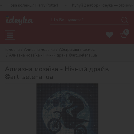
лекція Harry Potter!
Купуй 2 набори Ideyka — отримуй подарунок
0
Головна
Алмазна мозаїка
Абстракція і космос
Алмазна мозаїка - Нічний драйв ©art_selena_ua
Алмазна мозаїка - Нічний драйв
©art_selena_ua