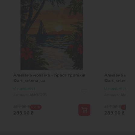
Алмазна мозаїка - Краса тропіків
Алмазна мозаї
©art_selena_ua
©art_selena_u
В наявності
В наявності
Артикул:
AMO8295
Артикул:
AMO82
412,00
₴
412,00
₴
-30 %
-30 %
289,00
₴
289,00
₴