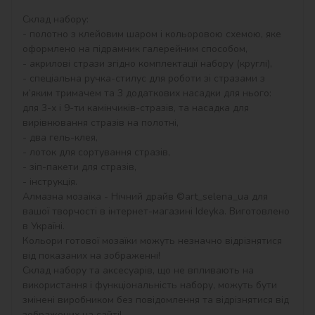
Склад набору:

- полотно з клейовим шаром і кольоровою схемою, яке 
оформлено на підрамник галерейним способом,

- акрилові стрази згідно комплектації набору (круглі),

- спеціальна ручка-стилус для роботи зі стразами з 
м’яким тримачем та 3 додаткових насадки для нього: 
для 3-х і 9-ти камінчиків-стразів, та насадка для 
вирівнювання стразів на полотні,

- два гель-клея,

- лоток для сортування стразів,

- зіп-пакети для стразів,

- інструкція.

Алмазна мозаїка - Нічний драйв ©art_selena_ua для 
вашої творчості в інтернет-магазині Ideyka. Виготовлено 
в Україні.

Кольори готової мозаїки можуть незначно відрізнятися 
від показаних на зображенні!

Склад набору та аксесуарів, що не впливають на 
використання і функціональність набору, можуть бути 
змінені виробником без повідомлення та відрізнятися від 
зображених на сайті!