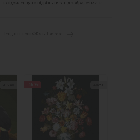
 повідомлення та відрізнятися від зображених на 
- Тендітні півонії ©Юлія Томеско
-45 %
40х40
40х50