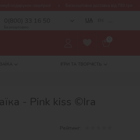
к-сюрприз!
Безкоштовна доставка від 790 грн
Нова колекці
0(800) 33 16 50
UA
EN
__
Безкоштовно
0
ЗАЇКА
ІГРИ ТА ТВОРЧІСТЬ
ка - Pink kiss ©Ira
Рейтинг: