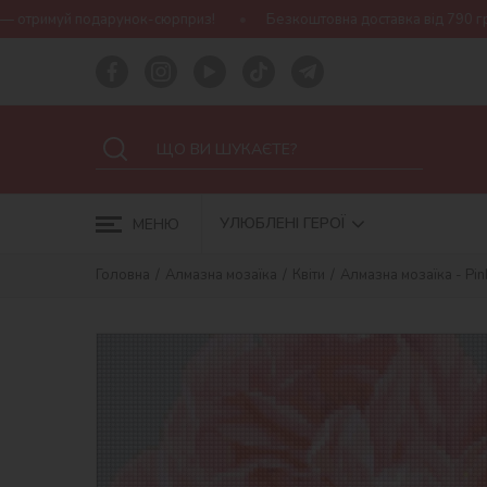
арунок-сюрприз!
Безкоштовна доставка від 790 грн
Нова ко
УЛЮБЛЕНІ ГЕРОЇ
МЕНЮ
Головна
Алмазна мозаїка
Квіти
Алмазна мозаїка - Pin