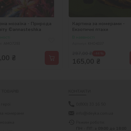
зна мозаїка - Природа
Картина за номерами -
віту ©annasteshka
Екзотичні птахи
ності
В наявності
л:
AMO7293
Артикул:
KHO4337
297,00
₴
-44 %
,00
₴
165,00
₴
 ТОВАРІВ
КОНТАКТИ
 герої
0(800) 33 16 50
за номерами
info@ideyka.com.ua
мозаїка
Режим роботи:
ПН - ПТ: з 09:00 до 18:00