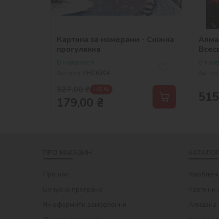
Картина за номерами - Сніжна
Алма
прогулянка
Всес
В наявності
В наяв
Артикул:
KHO6304
Артику
327,00
₴
-45 %
515
179,00
₴
ПРО МАГАЗИН
КАТАЛОГ
Про нас
Улюблені
Бонусна програма
Картини 
Як оформити замовлення
Алмазна 