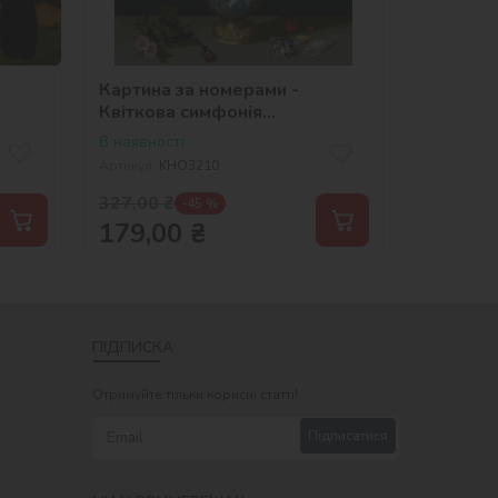
Картина за номерами -
Квіткова симфонія
©Ambrosius Bosschaert de
В наявності
Oude
Артикул:
KHO3210
327,00
₴
-45 %
179,00
₴
ПІДПИСКА
Отримуйте тільки корисні статті!
Підписатися