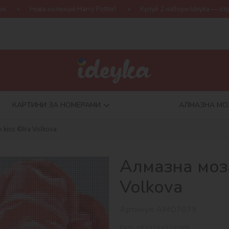
лекція Harry Potter!
Купуй 2 набори Ideyka — отримуй подаруно
КАРТИНИ ЗА НОМЕРАМИ
АЛМАЗНА МО
k kiss ©Ira Volkova
Алмазна мозаї
Volkova
Артикул:
AMO7079
EAN:
4823104333388