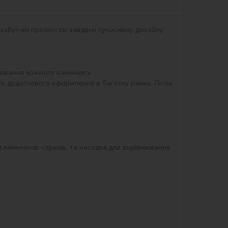
незабутнім презентом завдяки сучасному дизайну 
вання кожного камінчика.

ть додаткового оформлення в багетну рамку. Після 
и камінчиків-стразів, та насадка для вирівнювання 