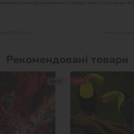
 використання і функціональність набору, можуть бути змінені без
лода ©Ira Volkova
Алмазна мозаїка 
Рекомендовані товари
-44 %
40х50