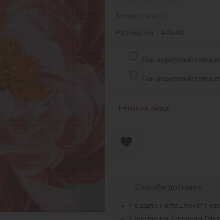
Залишити відгук
Розмір, см: 40х40
Лак акриловий глянцев
Лак акриловий глянцев
Немає на складі
Способи доставки
У відділення/поштомат Нов
У відділення Укрпошти (Ук