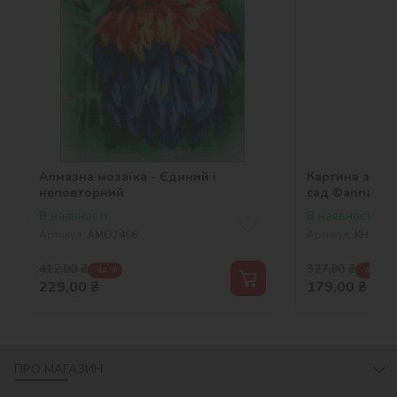
Алмазна мозаїка - Єдиний і
Картина за н
неповторний
сад ©annaste
В наявності
В наявності
Артикул:
AMO7466
Артикул:
KHO446
412,00
₴
327,00
₴
-44 %
-45 %
229,00
₴
179,00
₴
ПРО МАГАЗИН