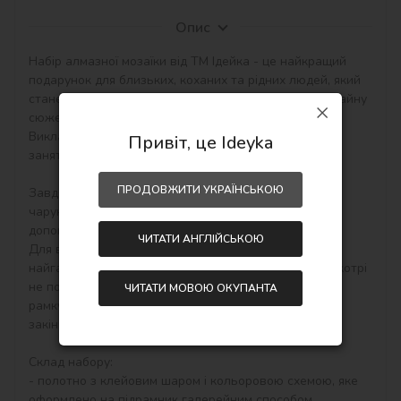
Опис
Набір алмазної мозаїки від ТМ Ідейка - це найкращий 
подарунок для близьких, коханих та рідних людей, який 
стане незабутнім презентом завдяки сучасному дизайну 
сюжетів!

Викладка картин алмазною технікою є чудовим 
Привіт, це Ideyka
заняттям для зняття стресу, медитації та релаксу.

ПРОДОВЖИТИ УКРАЇНСЬКОЮ
Завдяки ефекту 5D, картини мають дивовижний, 
чаруючий об’ємний вигляд, який поглиблюється за 
допомогою огранювання кожного камінчика.

ЧИТАТИ АНГЛІЙСЬКОЮ
Для вас ТМ Ідейка підготувала найяскравіші та 
найгарніші набори алмазної мозаїки на підрамнику, котрі 
не потребують додаткового оформлення в багетну 
ЧИТАТИ МОВОЮ ОКУПАНТА
рамку. Після закінчення роботи картина вже має 
закінчений вигляд і готова прикрашати вашу оселю.

Склад набору:

- полотно з клейовим шаром і кольоровою схемою, яке 
оформлено на підрамник галерейним способом,
