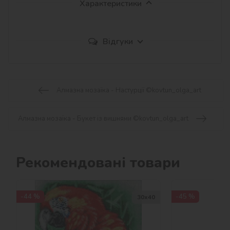
Характеристики
Відгуки
Алмазна мозаїка - Настурції ©kovtun_olga_art
Алмазна мозаїка - Букет із вишнями ©kovtun_olga_art
Рекомендовані товари
-44 %
-45 %
30х40