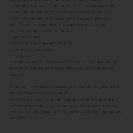
- акрилові стрази згідно комплектації набору (круглі),

- спеціальна ручка-стилус для роботи зі стразами з 
м’яким тримачем та 3 додаткових насадки для нього: 
для 3-х і 9-ти камінчиків-стразів, та насадка для 
вирівнювання стразів на полотні,

- два гель-клея,

- лоток для сортування стразів,

- зіп-пакети для стразів,

- інструкція.

Алмазна мозаїка - Пісня літа ©annasteshka для вашої 
творчості в інтернет-магазині Ideyka. Виготовлено в 
Україні.

Кольори готової мозаїки можуть незначно відрізнятися 
від показаних на зображенні!

Характеристики і комплектація, що не впливають на 
використання і функціональність набору, можуть бути 
змінені без повідомлення та відрізнятися від зображених 
на сайті!