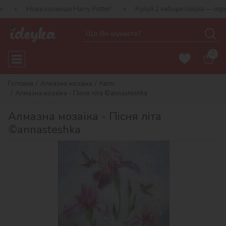
 колекція Harry Potter!
Купуй 2 набори Ideyka — отримуй подару
0
Головна
Алмазна мозаїка
Квіти
Алмазна мозаїка - Пісня літа ©annasteshka
Алмазна мозаїка - Пісня літа
©annasteshka