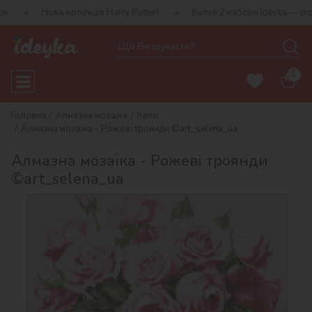
ва колекція Harry Potter!
Купуй 2 набори Ideyka — отримуй подар
0
Головна
Алмазна мозаїка
Квіти
Алмазна мозаїка - Рожеві троянди ©art_selena_ua
Алмазна мозаїка - Рожеві троянди
©art_selena_ua