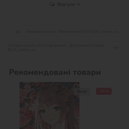
Відгуки
Алмазна мозаїка - Витончений букет ©art_selena_ua
Алмазна мозаїка без підрамника - Досконала троянда
©art_selena_ua
Рекомендовані товари
-44 %
30х40