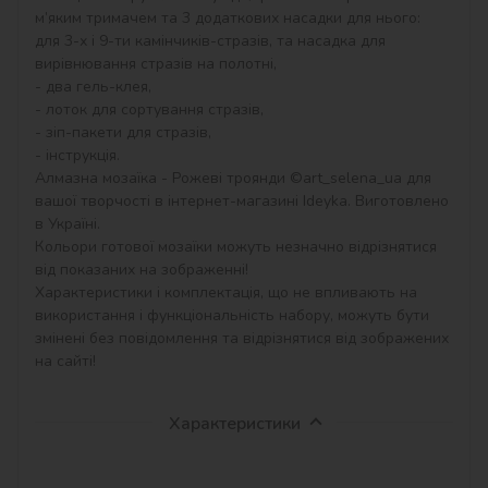
м’яким тримачем та 3 додаткових насадки для нього: 
для 3-х і 9-ти камінчиків-стразів, та насадка для 
вирівнювання стразів на полотні,

- два гель-клея,

- лоток для сортування стразів,

- зіп-пакети для стразів,

- інструкція.

Алмазна мозаїка - Рожеві троянди ©art_selena_ua для 
вашої творчості в інтернет-магазині Ideyka. Виготовлено 
в Україні.

Кольори готової мозаїки можуть незначно відрізнятися 
від показаних на зображенні!

Характеристики і комплектація, що не впливають на 
використання і функціональність набору, можуть бути 
змінені без повідомлення та відрізнятися від зображених 
на сайті!
Характеристики