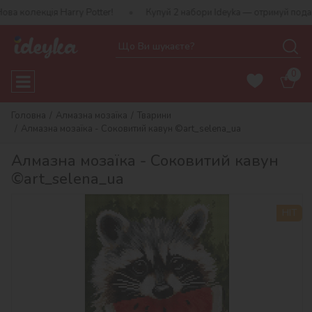
олекція Harry Potter!
Купуй 2 набори Ideyka — отримуй подаруно
0
Головна
Алмазна мозаїка
Тварини
Алмазна мозаїка - Соковитий кавун ©art_selena_ua
Алмазна мозаїка - Соковитий кавун
©art_selena_ua
HIT