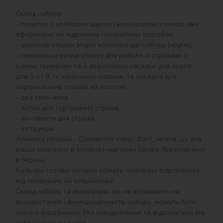
Склад набору:

- полотно з клейовим шаром і кольоровою схемою, яке 
оформлено на підрамник галерейним способом,

- акрилові стрази згідно комплектації набору (круглі),

- спеціальна ручка-стилус для роботи зі стразами з 
м’яким тримачем та 3 додаткових насадки для нього: 
для 3-х і 9-ти камінчиків-стразів, та насадка для 
вирівнювання стразів на полотні,

- два гель-клея,

- лоток для сортування стразів,

- зіп-пакети для стразів,

- інструкція.

Алмазна мозаїка - Соковитий кавун ©art_selena_ua для 
вашої творчості в інтернет-магазині Ideyka. Виготовлено 
в Україні.

Кольори готової мозаїки можуть незначно відрізнятися 
від показаних на зображенні!

Склад набору та аксесуарів, що не впливають на 
використання і функціональність набору, можуть бути 
змінені виробником без повідомлення та відрізнятися від 
зображених на сайті!