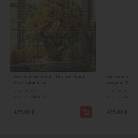
Алмазна мозаїка - Там, де сонце
Алмазна мозаї
©art_selena_ua
темряві ©art_
В наявності
В наявності
Артикул:
AMO8343
Артикул:
AMO83
475,00
₴
475,00
₴