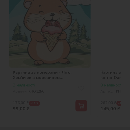
Картина за номерами - Літо.
Картина за но
Хом'ячок з морозивом
квітів ©art_se
©art_selena_ua
В наявності
В наявності
Артикул:
KHO1256
Артикул:
KHO857
176,00
₴
262,00
₴
-44 %
-45 %
99,00
₴
145,00
₴