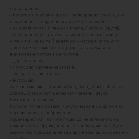
Склад набору:

- полотно з клейовим шаром і кольоровою схемою, яке 
оформлено на підрамник галерейним способом,

- акрилові стрази згідно комплектації набору (круглі),

- спеціальна ручка-стилус для роботи зі стразами з 
м’яким тримачем та 3 додаткових насадки для нього: 
для 3-х і 9-ти камінчиків-стразів, та насадка для 
вирівнювання стразів на полотні,

- два гель-клея,

- лоток для сортування стразів,

- зіп-пакети для стразів,

- інструкція.

Алмазна мозаїка - Тропічний водоспад ©art_selena_ua 
для вашої творчості в інтернет-магазині Ideyka. 
Виготовлено в Україні.

Кольори готової мозаїки можуть незначно відрізнятися 
від показаних на зображенні!

Характеристики і комплектація, що не впливають на 
використання і функціональність набору, можуть бути 
змінені без повідомлення та відрізнятися від зображених 
на сайті!