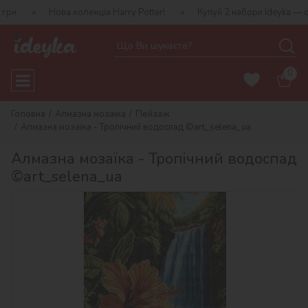
Нова колекція Harry Potter!
Купуй 2 набори Ideyka — отримуй под
0
Головна
Алмазна мозаїка
Пейзаж
Алмазна мозаїка - Тропічний водоспад ©art_selena_ua
Алмазна мозаїка - Тропічний водоспад
©art_selena_ua