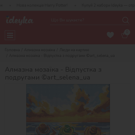
 колекція Harry Potter!
Купуй 2 набори Ideyka — отримуй подару
0
Головна
Алмазна мозаїка
Люди на картині
Алмазна мозаїка - Відпустка з подругами ©art_selena_ua
Алмазна мозаїка - Відпустка з
подругами ©art_selena_ua