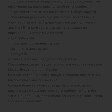
- полотно з клейовим шаром і кольоровою схемою, яке 
оформлено на підрамник галерейним способом,

- акрилові стрази згідно комплектації набору (круглі),

- спеціальна ручка-стилус для роботи зі стразами з 
м’яким тримачем та 3 додаткових насадки для нього: 
для 3-х і 9-ти камінчиків-стразів, та насадка для 
вирівнювання стразів на полотні,

- два гель-клея,

- лоток для сортування стразів,

- зіп-пакети для стразів,

- інструкція.

Алмазна мозаїка - Відпустка з подругами 
©art_selena_ua для вашої творчості в інтернет-магазині 
Ideyka. Виготовлено в Україні.

Кольори готової мозаїки можуть незначно відрізнятися 
від показаних на зображенні!

Склад набору та аксесуарів, що не впливають на 
використання і функціональність набору, можуть бути 
змінені виробником без повідомлення та відрізнятися від 
зображених на сайті!