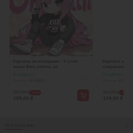
Картина за номерами - У стилі
Картина за но
аніме ©art_selena_ua
навушниках
В наявності
В наявності
Артикул:
KHO8623
Артикул:
KHO128
297,00
₴
252,00
₴
-44 %
-45 %
165,00
₴
139,00
₴
ПРО МАГАЗИН