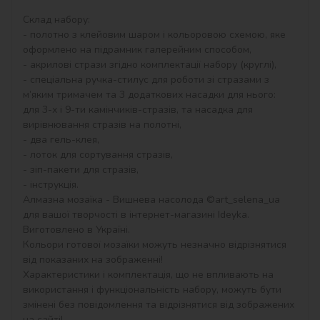
Склад набору:

- полотно з клейовим шаром і кольоровою схемою, яке 
оформлено на підрамник галерейним способом,

- акрилові стрази згідно комплектації набору (круглі),

- спеціальна ручка-стилус для роботи зі стразами з 
м’яким тримачем та 3 додаткових насадки для нього: 
для 3-х і 9-ти камінчиків-стразів, та насадка для 
вирівнювання стразів на полотні,

- два гель-клея,

- лоток для сортування стразів,

- зіп-пакети для стразів,

- інструкція.

Алмазна мозаїка - Вишнева насолода ©art_selena_ua 
для вашої творчості в інтернет-магазині Ideyka. 
Виготовлено в Україні.

Кольори готової мозаїки можуть незначно відрізнятися 
від показаних на зображенні!

Характеристики і комплектація, що не впливають на 
використання і функціональність набору, можуть бути 
змінені без повідомлення та відрізнятися від зображених 
на сайті!