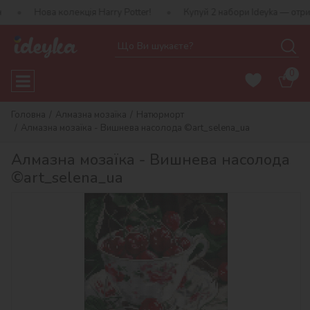
 колекція Harry Potter!
Купуй 2 набори Ideyka — отримуй подару
0
Головна
Алмазна мозаїка
Натюрморт
Алмазна мозаїка - Вишнева насолода ©art_selena_ua
Алмазна мозаїка - Вишнева насолода
©art_selena_ua