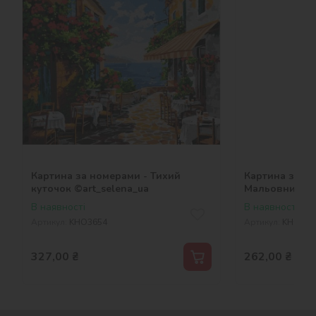
Картина за номерами - Тихий
Картина за н
куточок ©art_selena_ua
Мальовнича в
В наявності
В наявності
Артикул:
KHO3654
Артикул:
KHO290
327,00
₴
262,00
₴