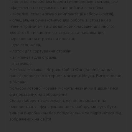
- полотно з клейовим шаром і кольоровою схемою, яке 
оформлено на підрамник галерейним способом,

- акрилові стрази згідно комплектації набору (круглі),

- спеціальна ручка-стилус для роботи зі стразами з 
м’яким тримачем та 3 додаткових насадки для нього: 
для 3-х і 9-ти камінчиків-стразів, та насадка для 
вирівнювання стразів на полотні,

- два гель-клея,

- лоток для сортування стразів,

- зіп-пакети для стразів,

- інструкція.

Алмазна мозаїка - Вітраж. Сойка ©art_selena_ua для 
вашої творчості в інтернет-магазині Ideyka. Виготовлено 
в Україні.

Кольори готової мозаїки можуть незначно відрізнятися 
від показаних на зображенні!

Склад набору та аксесуарів, що не впливають на 
використання і функціональність набору, можуть бути 
змінені виробником без повідомлення та відрізнятися від 
зображених на сайті!