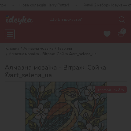
Нова колекція Harry Potter!
Купуй 2 набори Ideyka — отримуй под
0
Головна
Алмазна мозаїка
Тварини
Алмазна мозаїка - Вітраж. Сойка ©art_selena_ua
Алмазна мозаїка - Вітраж. Сойка
©art_selena_ua
знижка
-30 %