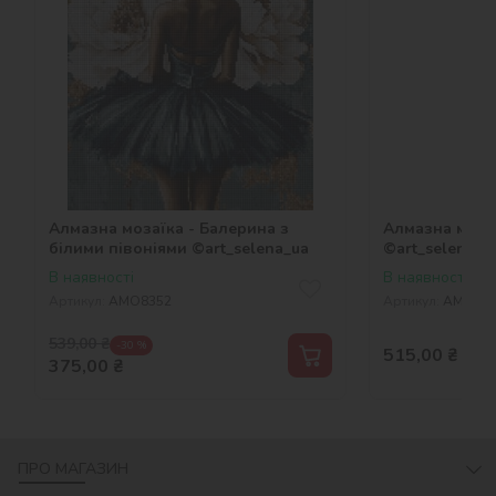
Алмазна мозаїка - Балерина з
Алмазна мозаї
білими півоніями ©art_selena_ua
©art_selena_u
В наявності
В наявності
Артикул:
AMO8352
Артикул:
AMO83
539,00
₴
-30 %
515,00
₴
375,00
₴
ПРО МАГАЗИН