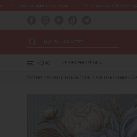
 Harry Potter!
Купуй 2 набори Ideyka — отримуй подарунок-сюрпр
УЛЮБЛЕНІ ГЕРОЇ
МЕНЮ
Головна
Алмазна мозаїка
Квіти
Алмазна мозаїка - Зо