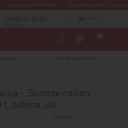
 Potter!
Купуй 2 набори Ideyka — отримуй подарунок-сюрприз!
0(800) 33 16 50
UA
EN
__
Безкоштовно
0
ЗАЇКА
ІГРИ ТА ТВОРЧІСТЬ
їка - Золоте сяйво
t_selena_ua
Рейтинг: