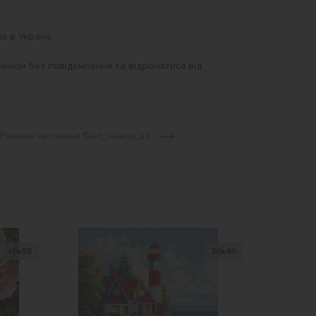
в Україні.

иком без повідомлення та відрізнятися від 
 Рожеве натхнення ©art_selena_ua
40х50
30х40