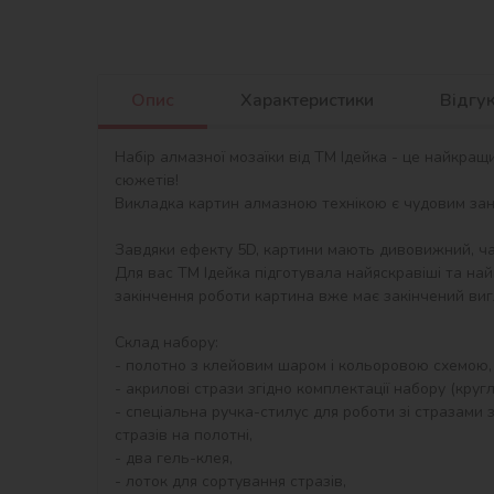
Опис
Характеристики
Відгу
Набір алмазної мозаїки від ТМ Ідейка - це найкращ
сюжетів!

Викладка картин алмазною технікою є чудовим занят
Завдяки ефекту 5D, картини мають дивовижний, ча
Для вас ТМ Ідейка підготувала найяскравіші та най
закінчення роботи картина вже має закінчений виг
Склад набору:

- полотно з клейовим шаром і кольоровою схемою,
- акрилові стрази згідно комплектації набору (круглі)
- спеціальна ручка-стилус для роботи зі стразами з
стразів на полотні,

- два гель-клея,

- лоток для сортування стразів,
