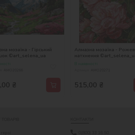
на мозаїка - Гірський
Алмазна мозаїка - Роже
шок ©art_selena_ua
натхнення ©art_selena_u
ності
В наявності
л:
AMO20266
Артикул:
AMO20271
,00
₴
515,00
₴
 ТОВАРІВ
КОНТАКТИ
 герої
0(800) 33 16 50