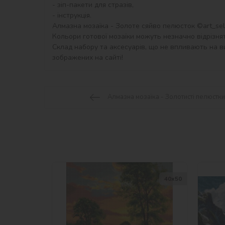
- зіп-пакети для стразів,

- інструкція.

Алмазна мозаїка - Золоте сяйво пелюсток ©art_selen
Кольори готової мозаїки можуть незначно відрізнят
Склад набору та аксесуарів, що не впливають на ви
зображених на сайті!
Алмазна мозаїка - Золотисті пелюстки 
40х50