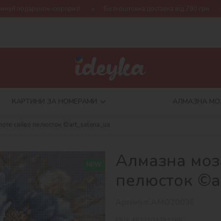
из!
Безкоштовна доставка від 790 грн
Нова колекція Harry
КАРТИНИ ЗА НОМЕРАМИ
АЛМАЗНА МО
лоте сяйво пелюсток ©art_selena_ua
Алмазна моза
NEW
пелюсток ©ar
Артикул:
AMO20036
EAN:
4823104391166