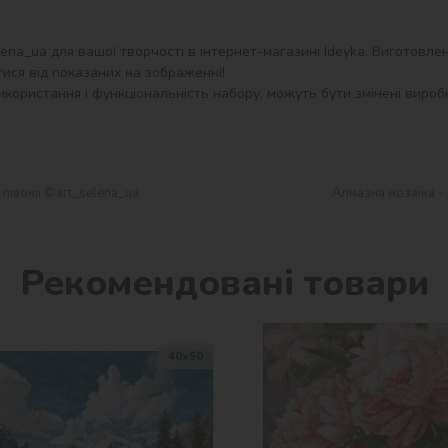
a_ua для вашої творчості в інтернет-магазині Ideyka. Виготовлено 
ися від показаних на зображенні!

користання і функціональність набору, можуть бути змінені виробн
півонії ©art_selena_ua
Алмазна мозаїка -
Рекомендовані товари
40х50