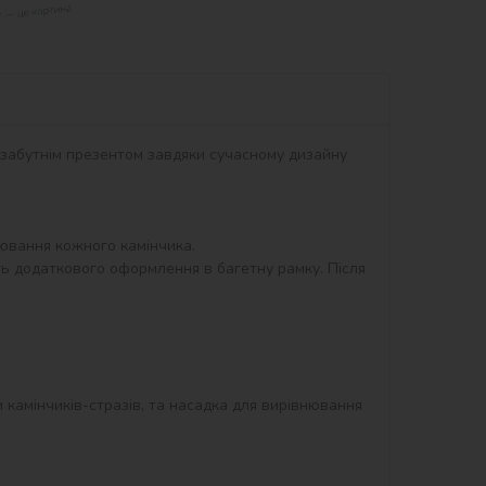
незабутнім презентом завдяки сучасному дизайну 
вання кожного камінчика.

ть додаткового оформлення в багетну рамку. Після 
и камінчиків-стразів, та насадка для вирівнювання 