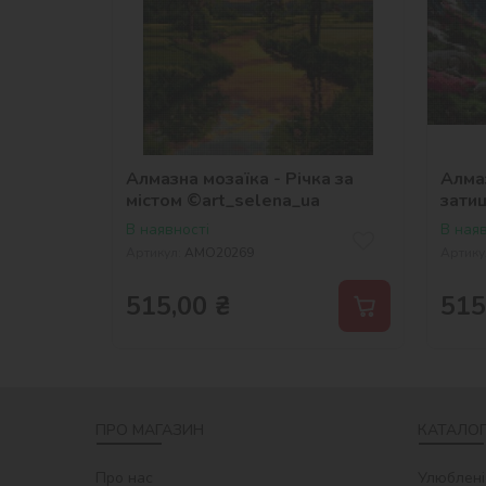
Алмазна мозаїка - Річка за
Алмаз
містом ©art_selena_ua
зати
В наявності
В наяв
Артикул:
AMO20269
Артику
515,00
₴
515
ПРО МАГАЗИН
КАТАЛОГ
Про нас
Улюблені