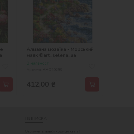
ве
Алмазна мозаїка - Морський
a
маяк ©art_selena_ua
В наявності
Артикул:
AMO20293
412,00
₴
ПІДПИСКА
Отримуйте тільки корисні статті!