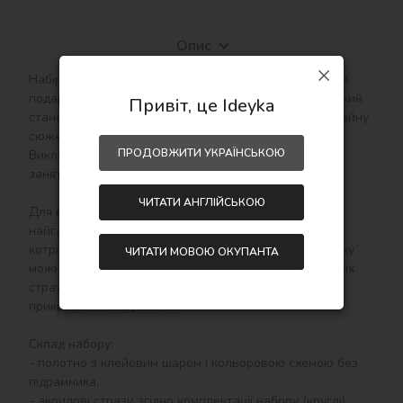
Опис
Набір алмазної мозаїки від ТМ Ідейка - це найкращий 
подарунок для близьких, коханих та рідних людей, який 
Привіт, це Ideyka
стане незабутнім презентом завдяки сучасному дизайну 
сюжетів!

ПРОДОВЖИТИ УКРАЇНСЬКОЮ
Викладка картин алмазною технікою є чудовим 
заняттям для зняття стресу, медитації та релаксу.

ЧИТАТИ АНГЛІЙСЬКОЮ
Для вас ТМ Ідейка підготувала найяскравіші та 
найгарніші набори алмазної мозаїки без підрамника, 
котрі зручно зберігати. За необхідності готову мозаїку 
ЧИТАТИ МОВОЮ ОКУПАНТА
можна оформити у багетну рамку. Після викладки всіх 
стразів картина вже має закінчений вигляд і готова 
прикрашати вашу оселю.

Склад набору:

- полотно з клейовим шаром і кольоровою схемою без 
підрамника,

- акрилові стрази згідно комплектації набору (круглі),
