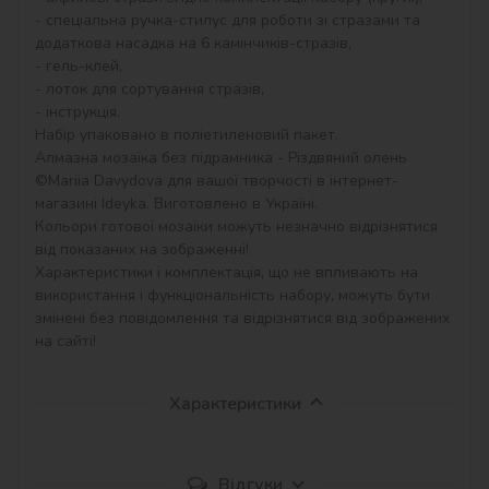
- спеціальна ручка-стилус для роботи зі стразами та 
додаткова насадка на 6 камінчиків-стразів,

- гель-клей,

- лоток для сортування стразів,

- інструкція.

Набір упаковано в поліетиленовий пакет.

Алмазна мозаїка без підрамника - Різдвяний олень 
©Mariia Davydova для вашої творчості в інтернет-
магазині Ideyka. Виготовлено в Україні.

Кольори готової мозаїки можуть незначно відрізнятися 
від показаних на зображенні!

Характеристики і комплектація, що не впливають на 
використання і функціональність набору, можуть бути 
змінені без повідомлення та відрізнятися від зображених 
на сайті!
Характеристики
Відгуки