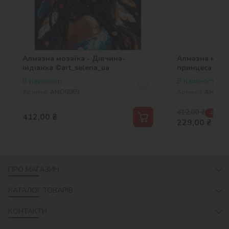
Алмазна мозаїка - Дівчина-
Алмазна мозаї
індіанка ©art_selena_ua
принцеса ©art
В наявності
В наявності
Артикул:
AMO8069
Артикул:
AMO80
412,00
₴
-44 %
412,00
₴
229,00
₴
ПРО МАГАЗИН
КАТАЛОГ ТОВАРІВ
КОНТАКТИ