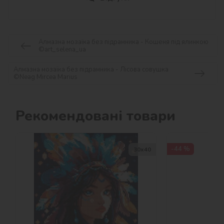
Алмазна мозаїка без підрамника - Кошеня під ялинкою
©art_selena_ua
Алмазна мозаїка без підрамника - Лісова совушка
©Neag Mircea Marius
Рекомендовані товари
-44 %
30х40