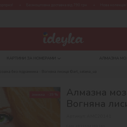
зкоштовна доставка від 790 грн
Нова колекція Harry Potter!
КАРТИНИ ЗА НОМЕРАМИ
АЛМАЗНА МО
заїка без підрамника - Вогняна лисиця ©art_selena_ua
Алмазна моза
знижка
-39 %
Вогняна лис
Артикул:
AMC20141
EAN:
4823104388340