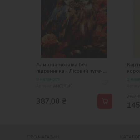
Алмазна мозаїка без
Карт
підрамника - Лісовий пугач
коро
©art_selena_ua
В наявності
В наяв
Артикул:
AMC20149
Артику
262,
387,00
₴
145
ПРО МАГАЗИН
КАТАЛОГ