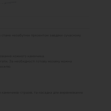
ий стане незабутнім презентом завдяки сучасному 
вання кожного камінчика.

гати. За необхідності готову мозаїку можна 
оселю.

и камінчиків-стразів, та насадка для вирівнювання 