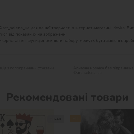
rt_selena_ua для вашої творчості в інтернет-магазині Ideyka. Виго
ися від показаних на зображенні!

користання і функціональність набору, можуть бути змінені виробн
рація з голограмними стразами
Алмазна мозаїка без підрамника
©art_selena_ua
Рекомендовані товари
HIT
30х40