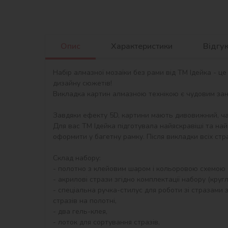
Опис
Характеристики
Відгу
Набір алмазної мозаїки без рами від ТМ Ідейка - ц
дизайну сюжетів!

Викладка картин алмазною технікою є чудовим занят
Завдяки ефекту 5D, картини мають дивовижний, ча
Для вас ТМ Ідейка підготувала найяскравіші та найг
оформити у багетну рамку. Після викладки всіх стр
Склад набору:

- полотно з клейовим шаром і кольоровою схемою б
- акрилові стрази згідно комплектації набору (круглі)
- спеціальна ручка-стилус для роботи зі стразами з
стразів на полотні,

- два гель-клея,

- лоток для сортування стразів,
