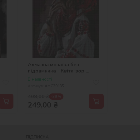
Алмазна мозаїка без
підрамника - Квіти-зорі
©2kolyory_official
В наявності
Артикул:
AMC20135
408,00
₴
-39 %
249,00
₴
ПІДПИСКА