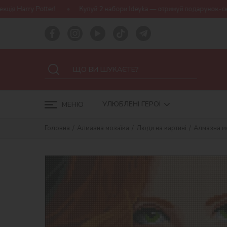
!
Купуй 2 набори Ideyka — отримуй подарунок-сюрприз!
Бе
УЛЮБЛЕНІ ГЕРОЇ
МЕНЮ
Головна
Алмазна мозаїка
Люди на картині
Алмазна мо