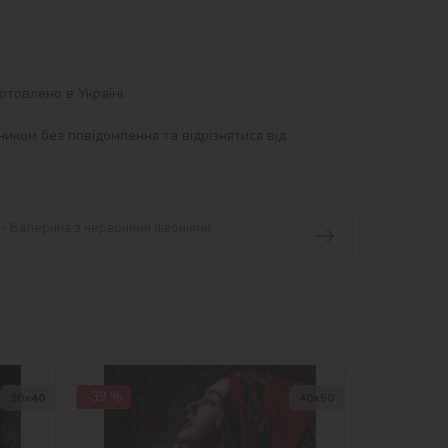
товлено в Україні.

иком без повідомлення та відрізнятися від 
 - Балерина з червоними півоніями
-39 %
30х40
40х50