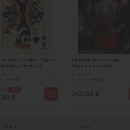
ина за номерами - Карта
Картина за номерами -
ля ©art_selena_ua
Червоне кохання
©art_selena_ua
ності
В наявності
л:
KHO5206
Артикул:
KHO8697
00
₴
-45 %
262,00
₴
,00
₴
 ТОВАРІВ
КОНТАКТИ