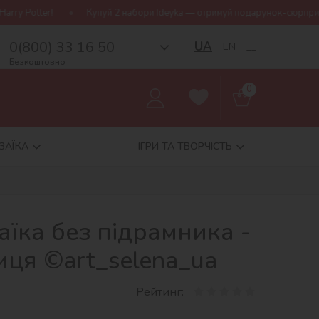
Купуй 2 набори Ideyka — отримуй подарунок-сюрприз!
Безкошт
0(800) 33 16 50
UA
EN
__
Безкоштовно
0
ЗАЇКА
ІГРИ ТА ТВОРЧІСТЬ
їка без підрамника -
иця ©art_selena_ua
Рейтинг: