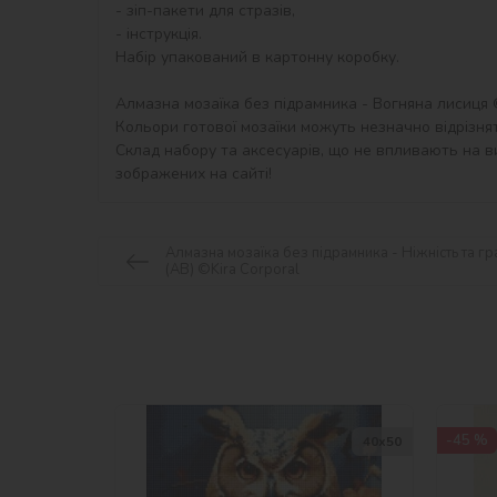
- зіп-пакети для стразів,

- інструкція.

Набір упакований в картонну коробку.

Алмазна мозаїка без підрамника - Вогняна лисиця ©a
Кольори готової мозаїки можуть незначно відрізнят
Склад набору та аксесуарів, що не впливають на ви
зображених на сайті!
Алмазна мозаїка без підрамника - Ніжність та г
(AB) ©Kira Corporal
-45 %
40х50