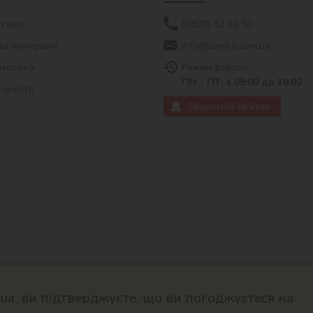
 герої
0(800) 33 16 50
за номерами
info@ideyka.com.ua
мозаїка
Режим роботи:
ПН - ПТ: з 09:00 до 18:00
ворчість
Зворотній зв'язок
a, ви підтверджуєте, що ви погоджуєтеся на
© 2026
Розроблено в ok-cms.c