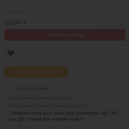
В наявності
−
+
120,00
₴
Додати в кошик
Знайшли дешевше?
Способи доставки
У відділення/поштомат Нової пошти
У відділення Укрпошти (Укрпошта Експрес)
Безкоштовна доставка для замовлень від 790 
грн. Діє тільки при онлайн-оплаті.