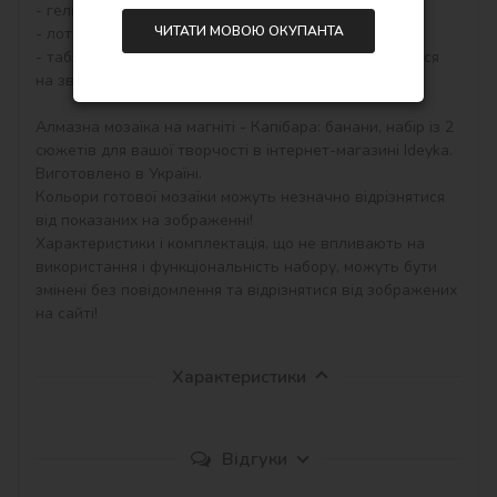
- гель-клей,

ЧИТАТИ МОВОЮ ОКУПАНТА
- лоток для сортування стразів,

- таблиця відповідності кольорів та символів (дивіться 
на звороті етикетки).

Алмазна мозаїка на магніті - Капібара: банани, набір із 2 
сюжетів для вашої творчості в інтернет-магазині Ideyka. 
Виготовлено в Україні.

Кольори готової мозаїки можуть незначно відрізнятися 
від показаних на зображенні!

Характеристики і комплектація, що не впливають на 
використання і функціональність набору, можуть бути 
змінені без повідомлення та відрізнятися від зображених 
на сайті!
Характеристики
Відгуки