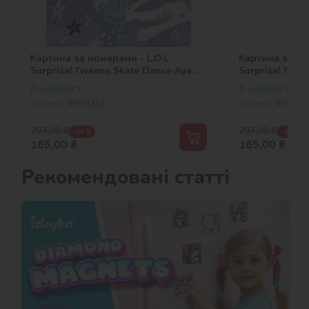
Картина за номерами - L.O.L.
Картина за ном
Surprise! Tweens Skate Dance Aya
Surprise! Twe
Cherry
Cutie
В наявності
В наявності
Артикул:
KHO1213
Артикул:
KHO121
297,00
₴
297,00
₴
-44 %
-44 %
165,00
₴
165,00
₴
Рекомендовані статті