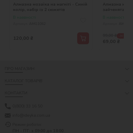
Алмазна мозаїка на магніті - Синій
Алмазна мозаї
колір, набір із 2 сюжетів
зайченята, наб
В наявності
В наявності
Артикул:
AMG1062
Артикул:
AMS109
99,00
₴
-30 %
120,00
₴
69,00
₴
ПРО МАГАЗИН
КАТАЛОГ ТОВАРІВ
КОНТАКТИ
0(800) 33 16 50
info@ideyka.com.ua
Режим роботи:
ПН - ПТ: з 09:00 до 18:00