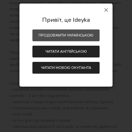
мозаїку на магніті. Цей набір дозволяє легко створювати 
яскраві магніти, які стануть оригінальною прикрасою 
холодильника чи іншої металевої поверхні. Завдяки 
Привіт, це Ideyka
кишеньковому розміру набір ідеально підходить для 
подорожей – його можна взяти в дорогу, на відпочинок 
чи навіть у кафе, щоб зайняти дітей корисною та 
ПРОДОВЖИТИ УКРАЇНСЬКОЮ
цікавою справою.

ЧИТАТИ АНГЛІЙСЬКОЮ
Процес викладання алмазної мозаїки простий і 
захопливий, а результат – унікальний аксесуар, 
зроблений власноруч. Це чудова ідея для подарунка або 
ЧИТАТИ МОВОЮ ОКУПАНТА
стильний елемент декору, який радуватиме око щодня.

Склад набору:

- магнітна основа з клейовим шаром і кольоровою 
схемою - 2 шт, без підрамника,

- акрилові стрази згідно комплектації набору (круглі),

- спеціальна ручка-стилус для роботи зі стразами,

- гель-клей,

- лоток для сортування стразів,

- таблиця відповідності кольорів та символів (дивіться 