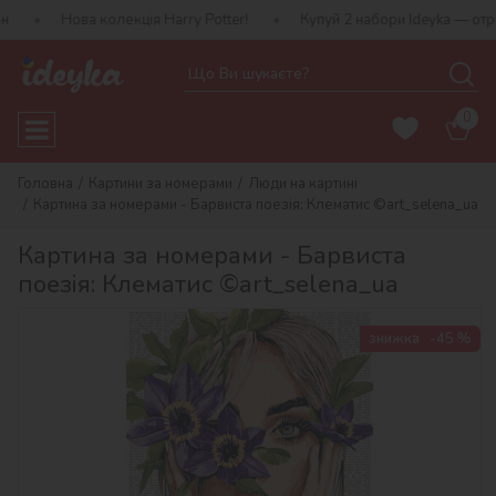
а колекція Harry Potter!
Купуй 2 набори Ideyka — отримуй подар
0
Головна
Картини за номерами
Люди на картині
Картина за номерами - Барвиста поезія: Клематис ©art_selena_ua
Картина за номерами - Барвиста
поезія: Клематис ©art_selena_ua
знижка
-45 %