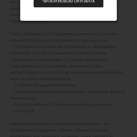
ЧИТАТИ МОВОЮ ОКУПАНТА
контурам, які відповідають кольору фарби (номер на 
кришечці контейнера), досить буде акуратно 
зафарбовувати контури і почне вимальовуватися 
справжня картина.

Набір для творчості з красивим сюжетом на полотні і 
всім необхідним для створення готової картини:

 - Натуральне полотно на підрамнику із галерейною 
натяжкою. На картині нанесена схема контурів 
зображення з нумерацією. Сегменти додатково 
пофарбовані в тон кольорів, якими необхідно 
зафарбовувати полотно. Картина має кольоровий фон, 
який не треба замальовувати.

 - 3 нейлонові художні пензлики

 - Соковита палітра пронумерованих, акрилових фарб в 
контейнерах.

 - Контрольний лист (паперовий або за qr-кодом)

 - Інструкція.

Набір для творчості «Картина за номерами» - це 
прекрасний подарунок, гарний сувенір і корисне 
придбання для творчого дозвілля, адже результат 