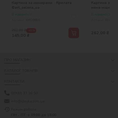
Картина за номерами - Крилата
Картина за н
©art_selena_ua
мене міцно ©a
В наявності
В наявності
Артикул:
KHO8656
Артикул:
KHO861
262,00
₴
-45 %
262,00
₴
145,00
₴
ПРО МАГАЗИН
КАТАЛОГ ТОВАРІВ
КОНТАКТИ
0(800) 33 16 50
info@ideyka.com.ua
Режим роботи:
ПН - ПТ: з 09:00 до 18:00