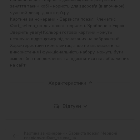
заняття таким хобі - користь для здоров'я (відпочинок) і 
чудовий декор для інтер'єру.

Картина за номерами - Барвиста поезія: Клематис 
©art_selena_ua для вашої творчості. Зроблено в Україні.

Зверніть увагу! Кольори готової картини можуть 
незначно відрізнятися від показаних на зображенні!

Характеристики і комплектація, що не впливають на 
використання і функціональність набору, можуть бути 
змінені без повідомлення та відрізнятися від зображених 
на сайті!
Характеристики
Відгуки
Картина за номерами - Барвиста поезія: Червоні
гладіолуси ©art_selena_ua