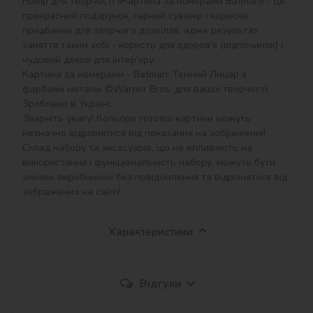
Набір для творчості «Картина за номерами Batman» - це 
прекрасний подарунок, гарний сувенір і корисне 
придбання для творчого дозвілля, адже результат 
заняття таким хобі - користь для здоров'я (відпочинок) і 
чудовий декор для інтер'єру.

Картина за номерами - Batman: Темний Лицар з 
фарбами металік ©Warner Bros. для вашої творчості. 
Зроблено в Україні.

Зверніть увагу! Кольори готової картини можуть 
незначно відрізнятися від показаних на зображенні!

Склад набору та аксесуарів, що не впливають на 
використання і функціональність набору, можуть бути 
змінені виробником без повідомлення та відрізнятися від 
зображених на сайті!
Характеристики
Відгуки