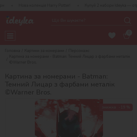
а колекція Harry Potter!
Купуй 2 набори Ideyka — отримуй подар
0
Головна
Картини за номерами
Персонажі
Картина за номерами - Batman: Темний Лицар з фарбами металік
©Warner Bros.
Картина за номерами - Batman:
Темний Лицар з фарбами металік
©Warner Bros.
знижка
-19 %