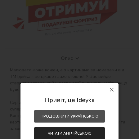
Опис
Малювати може кожен, а з картинами за номерами від 
ТМ Ідейка - це цікаво і захоплююче! У Вас вийде 
створити авторський шедевр своїми руками навіть якщо 
будете працювати з полотном і фарбами вперше.

Привіт, це Ideyka
Серія Batman створена для шанувальників 
супергеройської тематики та атмосфери Ґотема. 
Контрастні кольори й впізнавані образи роблять 
ПРОДОВЖИТИ УКРАЇНСЬКОЮ
картини за номерами ефектним елементом інтер’єру та 
захопливим творчим заняттям.

ЧИТАТИ АНГЛІЙСЬКОЮ