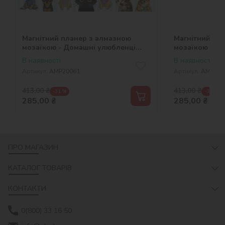
Магнітний планер з алмазною
Магнітний пл
мозаїкою - Домашні улюбленці
мозаїкою - Ви
©art_selena_ua
В наявності
В наявності
Артикул:
AMP20061
Артикул:
AMP200
413,00
₴
413,00
₴
-31 %
-31 %
285,00
₴
285,00
₴
ПРО МАГАЗИН
КАТАЛОГ ТОВАРІВ
КОНТАКТИ
0(800) 33 16 50