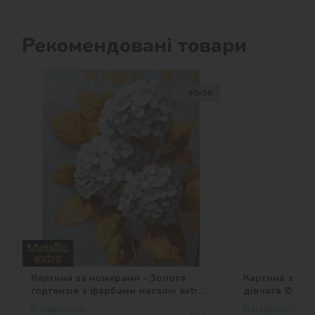
Рекомендовані товари
40х50
Картина за номерами - Золота
Картина за но
гортензія з фарбами металік extra
дівчата ©art_
©victoria_art___
В наявності
В наявності