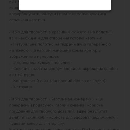
контурам, які відповідають кольору фарби (номер на 
кришечці контейнера), досить буде акуратно 
зафарбовувати контури і почне вимальовуватися 
справжня картина.

Набір для творчості з красивим сюжетом на полотні і 
всім необхідним для створення готової картини:

 - Натуральне полотно на підрамнику із галерейною 
натяжкою. На картині нанесена схема контурів 
зображення з нумерацією

 - 3 нейлонові художні пензлики

 - Соковита палітра пронумерованих, акрилових фарб в 
контейнерах.

 - Контрольний лист (паперовий або за qr-кодом)

 - Інструкція.

Набір для творчості «Картина за номерами» - це 
прекрасний подарунок, гарний сувенір і корисне 
придбання для творчого дозвілля, адже результат 
заняття таким хобі - користь для здоров'я (відпочинок) і 
чудовий декор для інтер'єру.

Картина за номерами - Біля причалу ©art_selena_ua для 