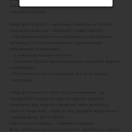
зафарбовувати контури і почне вимальовуватися 
справжня картина.

Набір для творчості з красивим сюжетом на полотні і 
всім необхідним для створення готової картини:

 - Натуральне полотно на підрамнику із галерейною 
натяжкою. На картині нанесена схема контурів 
зображення з нумерацією

 - 2 нейлонові художні пензлики

 - Соковита палітра пронумерованих, акрилових фарб в 
контейнерах.

 - Контрольний лист (паперовий або за qr-кодом)

 - Інструкція.

Набір для творчості «Картина за номерами» - це 
прекрасний подарунок, гарний сувенір і корисне 
придбання для творчого дозвілля, адже результат 
заняття таким хобі - користь для здоров'я (відпочинок) і 
чудовий декор для інтер'єру.

Картина за номерами - Чарівний лабрадор 
©art_selena_ua для вашої творчості. Зроблено в Україні.
