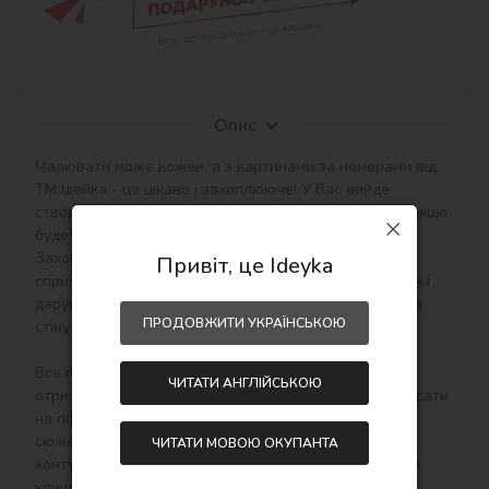
Опис
Малювати може кожен, а з картинами за номерами від 
ТМ Ідейка - це цікаво і захоплююче! У Вас вийде 
створити авторський шедевр своїми руками навіть якщо 
будете працювати з полотном і фарбами вперше. 
Захоплюючі набори малювання за номерами 
Привіт, це Ideyka
сприятливо впливають на настрій, творчий розвиток і 
дарують приємний результат - особистий шедевр на 
ПРОДОВЖИТИ УКРАЇНСЬКОЮ
стіну в інтер'єр або як подарунок hand-made.

Все просто! Необхідно купити картину по номерам, 
ЧИТАТИ АНГЛІЙСЬКОЮ
отримати, розпакувати і відразу можна починати писати 
на полотні акриловими фарбами свій тематичний 
сюжет. Малювати потрібно по пронумерованим 
ЧИТАТИ МОВОЮ ОКУПАНТА
контурам, які відповідають кольору фарби (номер на 
кришечці контейнера), досить буде акуратно 