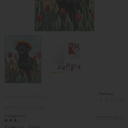
Рейтинг:
Артикул:
KHO6621
EAN:
4823104363446
Складність:
Залишити відгук
Розмір, см: 30х40