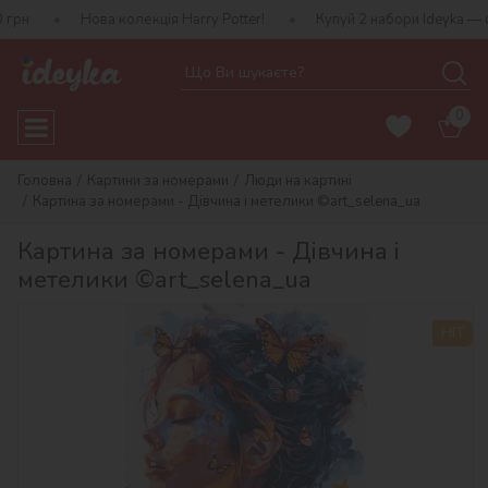
Нова колекція Harry Potter!
Купуй 2 набори Ideyka — отримуй под
0
Головна
Картини за номерами
Люди на картині
Картина за номерами - Дівчина і метелики ©art_selena_ua
Картина за номерами - Дівчина і
метелики ©art_selena_ua
HIT