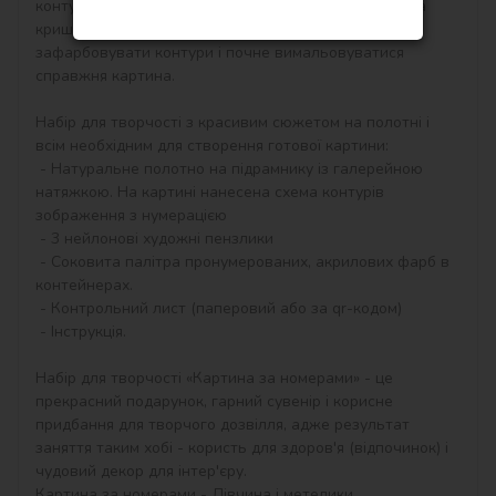
контурам, які відповідають кольору фарби (номер на 
кришечці контейнера), досить буде акуратно 
зафарбовувати контури і почне вимальовуватися 
справжня картина.

Набір для творчості з красивим сюжетом на полотні і 
всім необхідним для створення готової картини:

 - Натуральне полотно на підрамнику із галерейною 
натяжкою. На картині нанесена схема контурів 
зображення з нумерацією

 - 3 нейлонові художні пензлики

 - Соковита палітра пронумерованих, акрилових фарб в 
контейнерах.

 - Контрольний лист (паперовий або за qr-кодом)

 - Інструкція.

Набір для творчості «Картина за номерами» - це 
прекрасний подарунок, гарний сувенір і корисне 
придбання для творчого дозвілля, адже результат 
заняття таким хобі - користь для здоров'я (відпочинок) і 
чудовий декор для інтер'єру.

Картина за номерами - Дівчина і метелики 