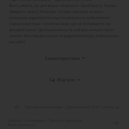
©art_selena_ua для вашої творчості. Зроблено в Україні.

Зверніть увагу! Кольори готової картини можуть 
незначно відрізнятися від показаних на зображенні!

Характеристики і комплектація, що не впливають на 
використання і функціональність набору, можуть бути 
змінені без повідомлення та відрізнятися від зображених 
на сайті!
Характеристики
Відгуки
Картина за номерами - Дама в кімоно ©art_selena_ua
Картина за номерами - Тропічна принцеса
©art_selena_ua