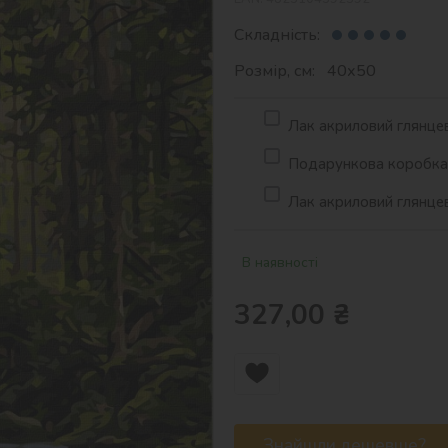
Складність:
Розмір, см: 40х50
Лак акриловий глянцев
Подарункова коробка д
Лак акриловий глянцев
В наявності
327,00
₴
Знайшли дешевше?