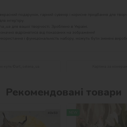
екрасний подарунок, гарний сувенір і корисне придбання для творч
я інтер'єру.

_ua для вашої творчості. Зроблено в Україні.

значно відрізнятися від показаних на зображенні!

користання і функціональність набору, можуть бути змінені виробн
их куль ©art_selena_ua
Картина за номерами
Рекомендовані товари
NEW
40х50