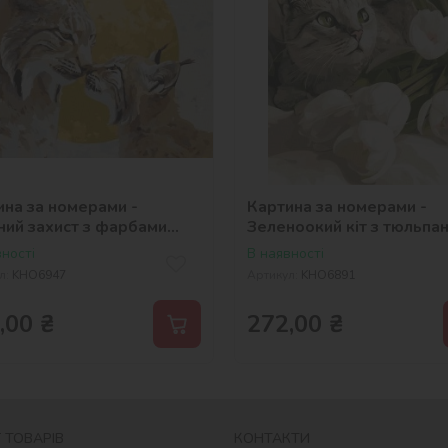
ина за номерами -
Картина за номерами -
ний захист з фарбами
Зеленоокий кіт з тюльпа
ік ©art_selena_ua
©art_selena_ua
ності
В наявності
л:
KHO6947
Артикул:
KHO6891
,00
₴
272,00
₴
 ТОВАРІВ
КОНТАКТИ