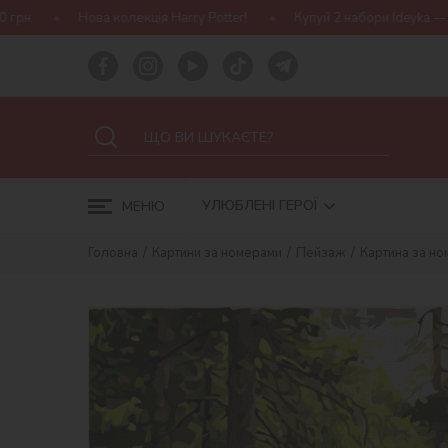
лекція Harry Potter!
Купуй 2 набори Ideyka — отримуй подарунок
УЛЮБЛЕНІ ГЕРОЇ
МЕНЮ
Головна
Картини за номерами
Пейзаж
Картина за н