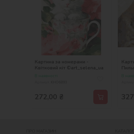
Картина за номерами -
Карт
Квітковий кіт ©art_selena_ua
Пиль
метал
В наявності
В наяв
Артикул:
KHO6893
Артику
272,00
₴
327
ПРО МАГАЗИН
КАТАЛОГ