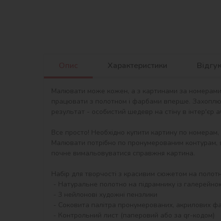
Опис
Характеристики
Відгу
Малювати може кожен, а з картинами за номерами в
працювати з полотном і фарбами вперше. Захоплю
результат - особистий шедевр на стіну в інтер'єр 
Все просто! Необхідно купити картину по номерам,
Малювати потрібно по пронумерованим контурам, я
почне вимальовуватися справжня картина.

Набір для творчості з красивим сюжетом на полотні 
 - Натуральне полотно на підрамнику із галерейною натяжкою. На картині нанесена схема контурів зображення з нумерацією

 - 3 нейлонові художні пензлики

 - Соковита палітра пронумерованих, акрилових фарб в контейнерах.

 - Контрольний лист (паперовий або за qr-кодом)
