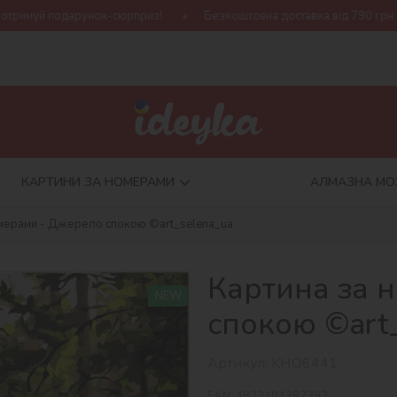
-сюрприз!
Безкоштовна доставка від 790 грн
Нова колекція
КАРТИНИ ЗА НОМЕРАМИ
АЛМАЗНА МО
омерами - Джерело спокою ©art_selena_ua
Картина за 
NEW
спокою ©art
Артикул:
KHO6441
EAN:
4823104392392