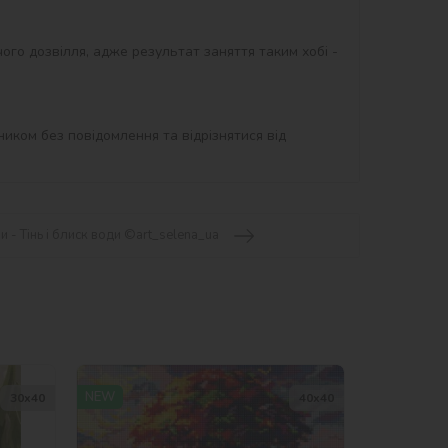
ого дозвілля, адже результат заняття таким хобі - 
иком без повідомлення та відрізнятися від 
 - Тінь і блиск води ©art_selena_ua
NEW
30х40
40х40