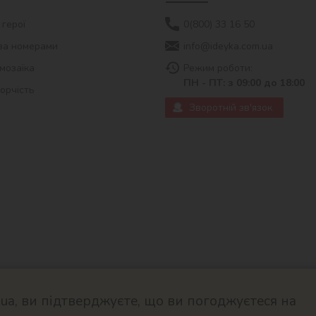
 герої
0(800) 33 16 50
за номерами
info@ideyka.com.ua
мозаїка
Режим роботи:
ПН - ПТ: з 09:00 до 18:00
ворчість
Зворотній зв'язок
a, ви підтверджуєте, що ви погоджуєтеся на
© 2026
Розроблено в ok-cms.c