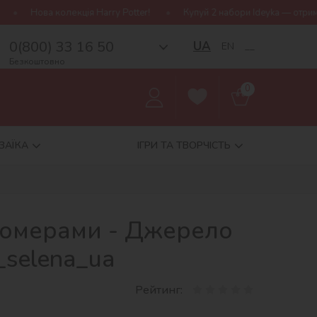
 Harry Potter!
Купуй 2 набори Ideyka — отримуй подарунок-сюрп
0(800) 33 16 50
UA
EN
__
Безкоштовно
0
ЗАЇКА
ІГРИ ТА ТВОРЧІСТЬ
номерами - Джерело
_selena_ua
Рейтинг: