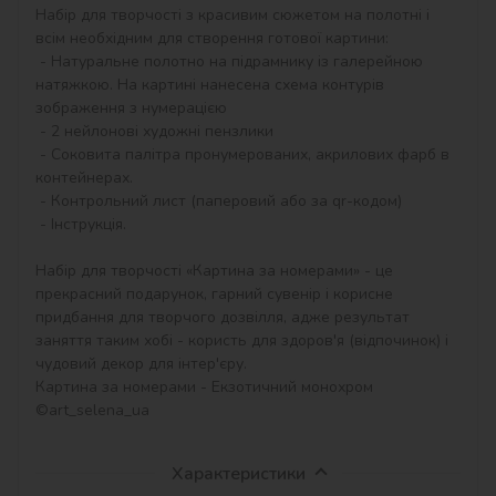
Набір для творчості з красивим сюжетом на полотні і 
всім необхідним для створення готової картини:

 - Натуральне полотно на підрамнику із галерейною 
натяжкою. На картині нанесена схема контурів 
зображення з нумерацією

 - 2 нейлонові художні пензлики

 - Соковита палітра пронумерованих, акрилових фарб в 
контейнерах.

 - Контрольний лист (паперовий або за qr-кодом)

 - Інструкція.

Набір для творчості «Картина за номерами» - це 
прекрасний подарунок, гарний сувенір і корисне 
придбання для творчого дозвілля, адже результат 
заняття таким хобі - користь для здоров'я (відпочинок) і 
чудовий декор для інтер'єру.

Картина за номерами - Екзотичний монохром 
©art_selena_ua
Характеристики