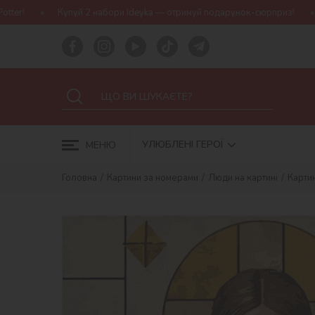
пуй 2 набори Ideyka — отримуй подарунок-сюрприз!
Безкоштовна
УЛЮБЛЕНІ ГЕРОЇ
МЕНЮ
Головна
Картини за номерами
Люди на картині
Картин