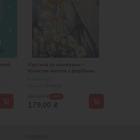
илий
Картина за номерами -
Молитва янгола з фарбами
металік ©art_selena_ua
В наявності
Артикул:
KHO8528
327,00
₴
-45 %
179,00
₴
ПІДПИСКА