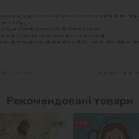
екрасний подарунок, гарний сувенір і корисне придбання для творч
я інтер'єру.

ena_ua для вашої творчості. Зроблено в Україні.

значно відрізнятися від показаних на зображенні!

 використання і функціональність набору, можуть бути змінені без
обі ©art_selena_ua
Картина за номерами
Рекомендовані товари
-44 %
40х50