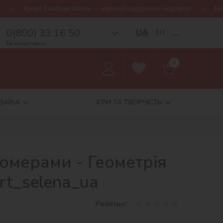
 набори Ideyka — отримуй подарунок-сюрприз!
Безкоштовна дост
0(800) 33 16 50
UA
EN
__
Безкоштовно
0
ЗАЇКА
ІГРИ ТА ТВОРЧІСТЬ
омерами - Геометрія
rt_selena_ua
Рейтинг: