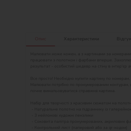
Опис
Характеристики
Відгу
Малювати може кожен, а з картинами за номерами в
працювати з полотном і фарбами вперше. Захоплю
результат - особистий шедевр на стіну в інтер'єр 
Все просто! Необхідно купити картину по номерам,
Малювати потрібно по пронумерованим контурам, я
почне вимальовуватися справжня картина.

Набір для творчості з красивим сюжетом на полотні 
 - Натуральне полотно на підрамнику із галерейною натяжкою. На картині нанесена схема контурів зображення з нумерацією

 - 3 нейлонові художні пензлики

 - Соковита палітра пронумерованих, акрилових фарб в контейнерах.

 - Контрольний лист (паперовий або за qr-кодом)
