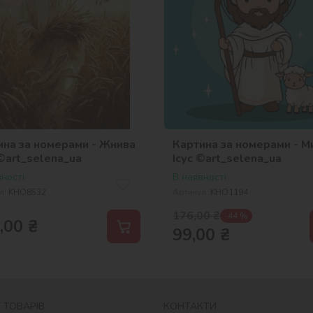
ина за номерами - Жнива
Картина за номерами - М
©art_selena_ua
Ісус ©art_selena_ua
ності
В наявності
л:
KHO8532
Артикул:
KHO1194
176,00
₴
-44 %
,00
₴
99,00
₴
 ТОВАРІВ
КОНТАКТИ