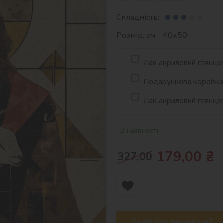
Складність:
Розмір, см: 40х50
Лак акриловий глянцев
Подарункова коробка д
Лак акриловий глянцев
В наявності
179,00
₴
327,00
Знайшли дешевше?