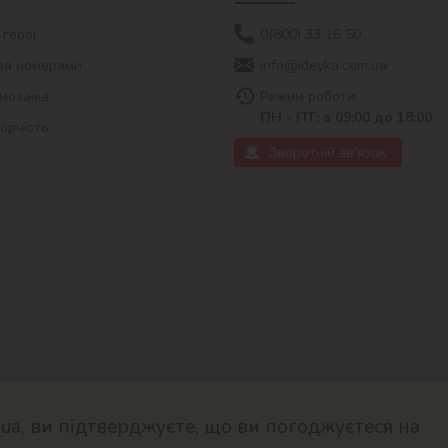
 герої
0(800) 33 16 50
за номерами
info@ideyka.com.ua
мозаїка
Режим роботи:
ПН - ПТ: з 09:00 до 18:00
ворчість
Зворотній зв'язок
a, ви підтверджуєте, що ви погоджуєтеся на
© 2026
Розроблено в ok-cms.c