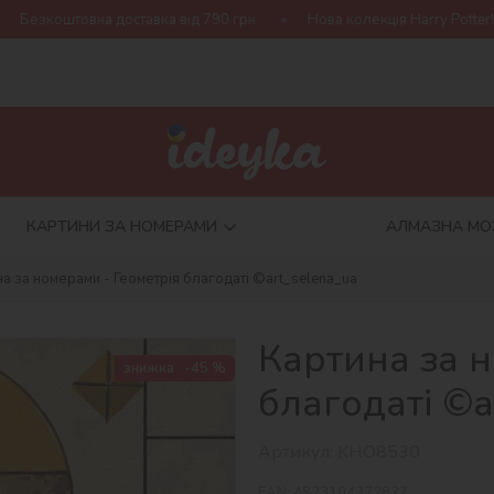
 доставка від 790 грн
Нова колекція Harry Potter!
Купуй 2
КАРТИНИ ЗА НОМЕРАМИ
АЛМАЗНА МО
а за номерами - Геометрія благодаті ©art_selena_ua
Картина за н
знижка
-45 %
благодаті ©a
Артикул:
KHO8530
EAN:
4823104372837