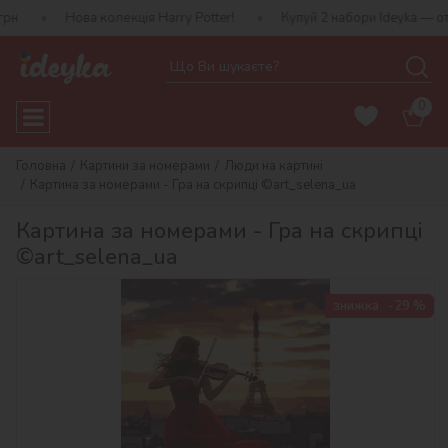
ова колекція Harry Potter!
Купуй 2 набори Ideyka — отримуй пода
0
Головна
Картини за номерами
Люди на картині
Картина за номерами - Гра на скрипці ©art_selena_ua
Картина за номерами - Гра на скрипці
©art_selena_ua
знижка
-29 %