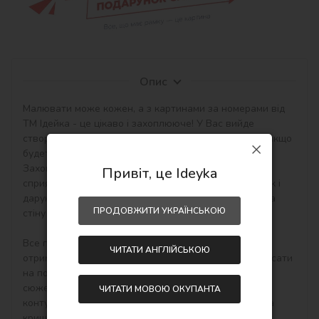
Опис
Малювати може кожен, а з картинами за номерами від 
ТМ Ідейка - це цікаво і захоплююче! У Вас вийде 
створити авторський шедевр своїми руками навіть якщо 
будете працювати з полотном і фарбами вперше. 
Захоплюючі набори малювання за номерами 
Привіт, це Ideyka
сприятливо впливають на настрій, творчий розвиток і 
дарують приємний результат - особистий шедевр на 
ПРОДОВЖИТИ УКРАЇНСЬКОЮ
стіну в інтер'єр або як подарунок hand-made.

Все просто! Необхідно купити картину по номерам, 
ЧИТАТИ АНГЛІЙСЬКОЮ
отримати, розпакувати і відразу можна починати писати 
на полотні акриловими фарбами свій тематичний 
сюжет. Малювати потрібно по пронумерованим 
ЧИТАТИ МОВОЮ ОКУПАНТА
контурам, які відповідають кольору фарби (номер на 
кришечці контейнера), досить буде акуратно 