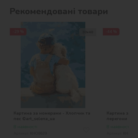
Рекомендовані товари
-29 %
-44 %
30х40
Картина за номерами - Хлопчик та
Картина за но
пес ©art_selena_ua
перегони ©art
В наявності
В наявності
Артикул:
KHO8639
Артикул:
KHO132