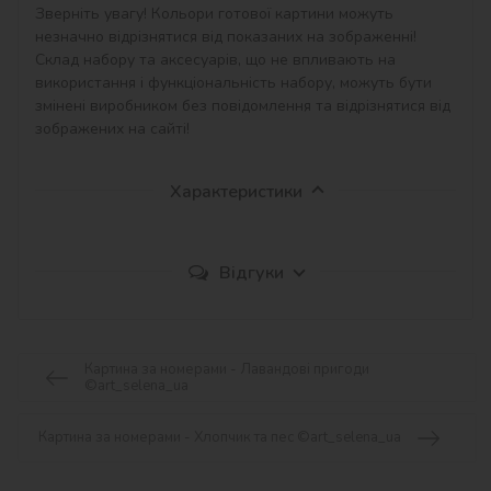
Зверніть увагу! Кольори готової картини можуть 
незначно відрізнятися від показаних на зображенні!

Склад набору та аксесуарів, що не впливають на 
використання і функціональність набору, можуть бути 
змінені виробником без повідомлення та відрізнятися від 
зображених на сайті!
Характеристики
Відгуки
Картина за номерами - Лавандові пригоди
©art_selena_ua
Картина за номерами - Хлопчик та пес ©art_selena_ua