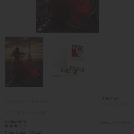
Рейтинг:
Артикул:
KHO8565
EAN:
4823104383789
Складність:
Залишити відгук
Розмір, см: 30х40