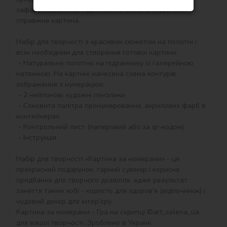
зафарбовувати контури і почне вимальовуватися 
справжня картина.

Набір для творчості з красивим сюжетом на полотні і 
всім необхідним для створення готової картини:

 - Натуральне полотно на підрамнику із галерейною 
натяжкою. На картині нанесена схема контурів 
зображення з нумерацією

 - 2 нейлонові художні пензлики

 - Соковита палітра пронумерованих, акрилових фарб в 
контейнерах.

 - Контрольний лист (паперовий або за qr-кодом)

 - Інструкція.

Набір для творчості «Картина за номерами» - це 
прекрасний подарунок, гарний сувенір і корисне 
придбання для творчого дозвілля, адже результат 
заняття таким хобі - користь для здоров'я (відпочинок) і 
чудовий декор для інтер'єру.

Картина за номерами - Гра на скрипці ©art_selena_ua 
для вашої творчості. Зроблено в Україні.
