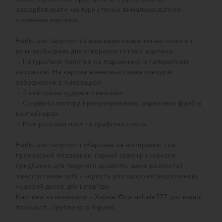
зафарбовувати контури і почне вимальовуватися 
справжня картина.

Набір для творчості з красивим сюжетом на полотні і 
всім необхідним для створення готової картини:

 - Натуральне полотно на підрамнику із галерейною 
натяжкою. На картині нанесена схема контурів 
зображення з нумерацією

 - 2 нейлонові художні пензлики

 - Соковита палітра пронумерованих, акрилових фарб в 
контейнерах

 - Контрольний лист та графічна схема.

Набір для творчості «Картина за номерами» - це 
прекрасний подарунок, гарний сувенір і корисне 
придбання для творчого дозвілля, адже результат 
заняття таким хобі - користь для здоров'я (відпочинок)і 
чудовий декор для інтер'єру.

Картина за номерами - Харків ©natashale777 для вашої 
творчості. Зроблено в Україні.