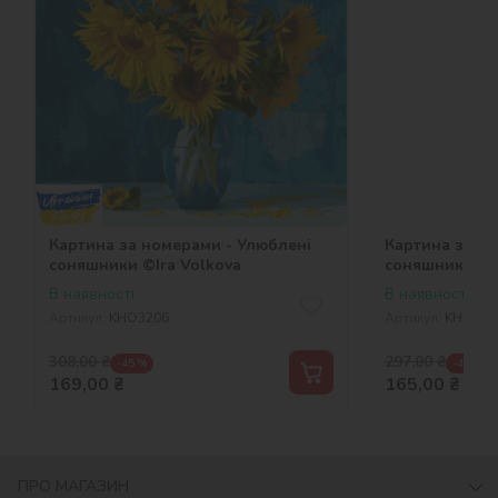
Картина за номерами - Улюблені
Картина за но
соняшники ©Ira Volkova
соняшники
В наявності
В наявності
Артикул:
KHO3206
Артикул:
KHO286
308,00
₴
297,00
₴
-45 %
-44 %
169,00
₴
165,00
₴
ПРО МАГАЗИН