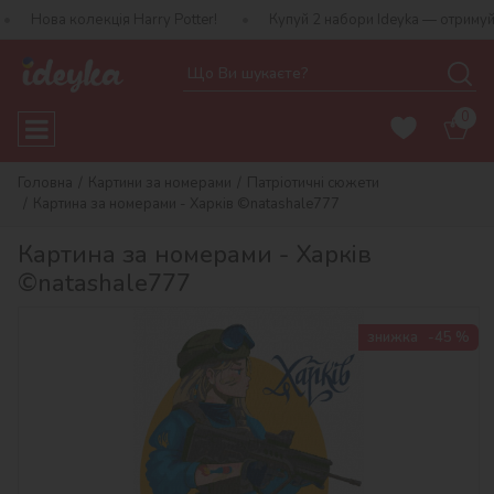
екція Harry Potter!
Купуй 2 набори Ideyka — отримуй подарунок-
0
Головна
Картини за номерами
Патріотичні сюжети
Картина за номерами - Харків ©natashale777
Картина за номерами - Харків
©natashale777
знижка
-45 %