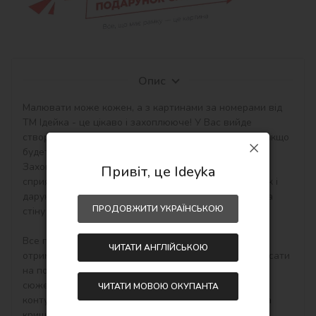
Опис
Малювати може кожен, а з картинами за номерами від 
ТМ Ідейка - це цікаво і захоплююче! У Вас вийде 
створити авторський шедевр своїми руками навіть якщо 
будете працювати з полотном і фарбами вперше. 
Захоплюючі набори малювання за номерами 
Привіт, це Ideyka
сприятливо впливають на настрій, творчий розвиток і 
дарують приємний результат - особистий шедевр на 
ПРОДОВЖИТИ УКРАЇНСЬКОЮ
стіну в інтер'єр або як подарунок hand-made.

Все просто! Необхідно купити картину по номерам, 
ЧИТАТИ АНГЛІЙСЬКОЮ
отримати, розпакувати і відразу можна починати писати 
на полотні акриловими фарбами свій тематичний 
сюжет. Малювати потрібно по пронумерованим 
ЧИТАТИ МОВОЮ ОКУПАНТА
контурам, які відповідають кольору фарби (номер на 
кришечці контейнера), досить буде акуратно 