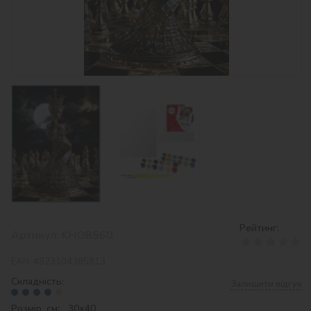
Рейтинг:
Артикул:
KHO8560
EAN:
4823104385813
Складність:
Залишити відгук
Розмір, см: 30х40