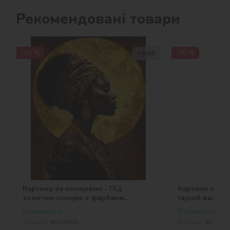
Рекомендовані товари
-45 %
-45 %
40х50
Картина за номерами - Під
Картина за но
золотим сонцем з фарбами
гарній вазі ©a
металік ©art_selena_ua
В наявності
В наявності
Артикул:
KHO8669
Артикул:
KHO332