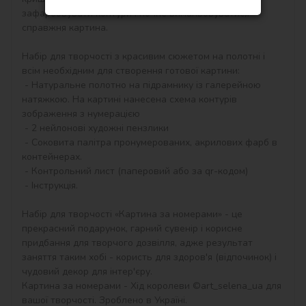
зафарбовувати контури і почне вимальовуватися 
справжня картина.

Набір для творчості з красивим сюжетом на полотні і 
всім необхідним для створення готової картини:

 - Натуральне полотно на підрамнику із галерейною 
натяжкою. На картині нанесена схема контурів 
зображення з нумерацією

 - 2 нейлонові художні пензлики

 - Соковита палітра пронумерованих, акрилових фарб в 
контейнерах.

 - Контрольний лист (паперовий або за qr-кодом)

 - Інструкція.

Набір для творчості «Картина за номерами» - це 
прекрасний подарунок, гарний сувенір і корисне 
придбання для творчого дозвілля, адже результат 
заняття таким хобі - користь для здоров'я (відпочинок) і 
чудовий декор для інтер'єру.

Картина за номерами - Хід королеви ©art_selena_ua для 
вашої творчості. Зроблено в Україні.
