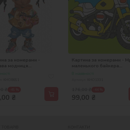
ина за номерами -
Картина за номерами - М
ава модниця
маленького байкера
_selena_ua
©art_selena_ua
ності
В наявності
л:
KHO8651
Артикул:
KHO1331
00
₴
176,00
₴
-45 %
-44 %
,00
₴
99,00
₴
 ТОВАРІВ
КОНТАКТИ