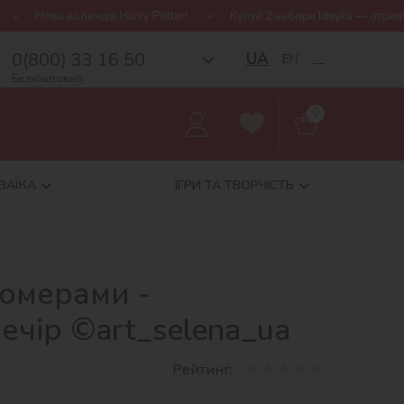
 Harry Potter!
Купуй 2 набори Ideyka — отримуй подарунок-сюрп
0(800) 33 16 50
UA
EN
__
Безкоштовно
0
ЗАЇКА
ІГРИ ТА ТВОРЧІСТЬ
номерами -
вечір ©art_selena_ua
Рейтинг: