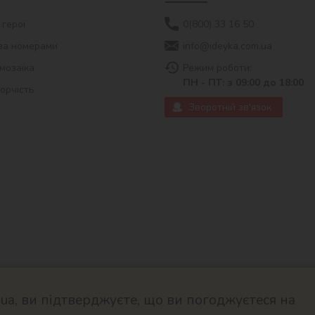
 герої
0(800) 33 16 50
за номерами
info@ideyka.com.ua
мозаїка
Режим роботи:
ПН - ПТ: з 09:00 до 18:00
ворчість
Зворотній зв'язок
a, ви підтверджуєте, що ви погоджуєтеся на
© 2026
Розроблено в ok-cms.c