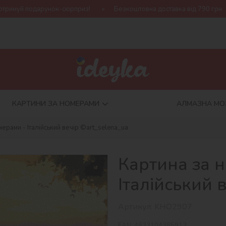
-сюрприз!
Безкоштовна доставка від 790 грн
Нова колекція
КАРТИНИ ЗА НОМЕРАМИ
АЛМАЗНА МО
мерами - Італійський вечір ©art_selena_ua
Картина за 
Італійський 
Артикул:
KHO2907
EAN:
4823104385912