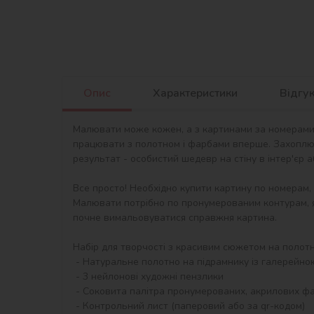
Опис
Характеристики
Відгу
Малювати може кожен, а з картинами за номерами в
працювати з полотном і фарбами вперше. Захоплю
результат - особистий шедевр на стіну в інтер'єр 
Все просто! Необхідно купити картину по номерам,
Малювати потрібно по пронумерованим контурам, я
почне вимальовуватися справжня картина.

Набір для творчості з красивим сюжетом на полотні 
 - Натуральне полотно на підрамнику із галерейною натяжкою. На картині нанесена схема контурів зображення з нумерацією

 - 3 нейлонові художні пензлики

 - Соковита палітра пронумерованих, акрилових фарб в контейнерах.

 - Контрольний лист (паперовий або за qr-кодом)
