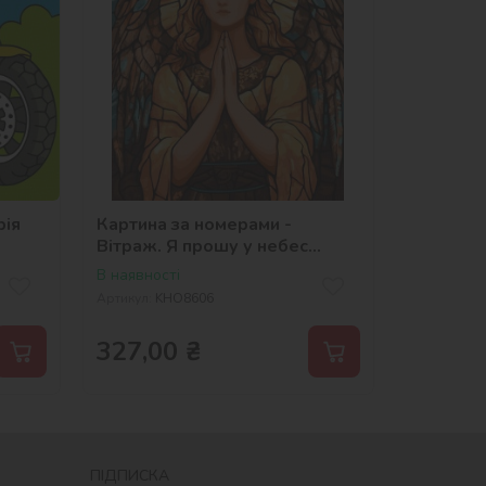
рія
Картина за номерами -
Вітраж. Я прошу у небес
©art_selena_ua
В наявності
Артикул:
KHO8606
327,00
₴
ПІДПИСКА