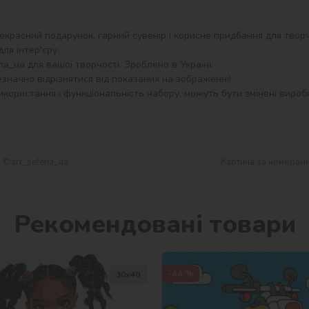
екрасний подарунок, гарний сувенір і корисне придбання для творч
я інтер'єру.

a_ua для вашої творчості. Зроблено в Україні.

значно відрізнятися від показаних на зображенні!

користання і функціональність набору, можуть бути змінені виробн
і ©art_selena_ua
Картина за номерами
Рекомендовані товари
-44 %
30х40