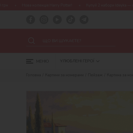
лекція Harry Potter!
Купуй 2 набори Ideyka — отримуй подарунок
УЛЮБЛЕНІ ГЕРОЇ
МЕНЮ
Головна
Картини за номерами
Пейзаж
Картина за но