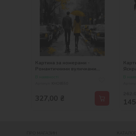
Картина за номерами -
Карт
Романтичними вуличками
Яскр
©art_selena_ua
©art
В наявності
В наяв
Артикул:
KHO8550
Артику
262,
327,00
₴
145
ПРО МАГАЗИН
КАТАЛОГ