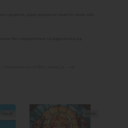
ого дозвілля, адже результат заняття таким хобі - 
иком без повідомлення та відрізнятися від 
 - Новорічний спокій ©art_selena_ua
25х25
40х50