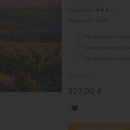
Складність:
Розмір, см: 40х50
Лак акриловий глянцев
Подарункова коробка д
Лак акриловий глянцев
В наявності
327,00
₴
Знайшли дешевше?