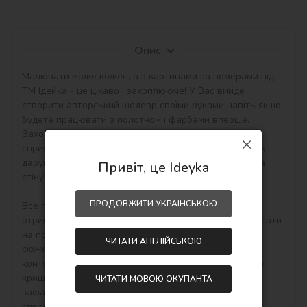
Опис
Малювати може кожен, а з картинами за номерами від 
ТМ Ідейка - це цікаво і захоплююче! У Вас вийде 
створити авторський шедевр своїми руками навіть якщо 
будете працювати з полотном і фарбами вперше. 
Захоплюючі набори малювання за номерами 
сприятливо впливають на настрій, творчий розвиток і 
дарують приємний результат - особистий шедевр на 
Привіт, це Ideyka
стіну в інтер'єр або як подарунок hand-made.

ПРОДОВЖИТИ УКРАЇНСЬКОЮ
Все просто! Необхідно купити картину по номерам, 
отримати, розпакувати і відразу можна починати писати 
на полотні акриловими фарбами свій тематичний 
ЧИТАТИ АНГЛІЙСЬКОЮ
сюжет. Малювати потрібно по пронумерованим 
контурам, які відповідають кольору фарби (номер на 
кришечці контейнера), досить буде акуратно 
ЧИТАТИ МОВОЮ ОКУПАНТА
зафарбовувати контури і почне вимальовуватися 
справжня картина.
