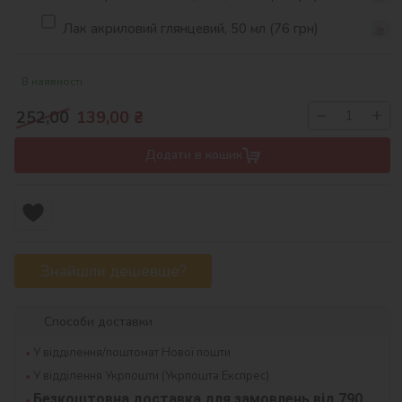
Лак акриловий глянцевий, 50 мл (76 грн)
В наявності
−
+
252,00
139,00
₴
Додати в кошик
Знайшли дешевше?
Способи доставки
У відділення/поштомат Нової пошти
У відділення Укрпошти (Укрпошта Експрес)
Безкоштовна доставка для замовлень від 790 