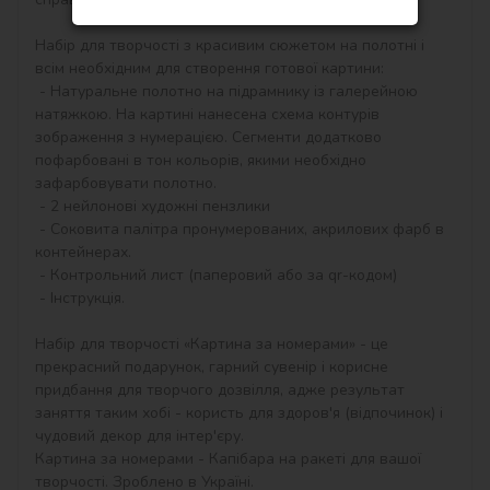
Набір для творчості з красивим сюжетом на полотні і 
всім необхідним для створення готової картини:

 - Натуральне полотно на підрамнику із галерейною 
натяжкою. На картині нанесена схема контурів 
зображення з нумерацією. Сегменти додатково 
пофарбовані в тон кольорів, якими необхідно 
зафарбовувати полотно.

 - 2 нейлонові художні пензлики

 - Соковита палітра пронумерованих, акрилових фарб в 
контейнерах.

 - Контрольний лист (паперовий або за qr-кодом)

 - Інструкція.

Набір для творчості «Картина за номерами» - це 
прекрасний подарунок, гарний сувенір і корисне 
придбання для творчого дозвілля, адже результат 
заняття таким хобі - користь для здоров'я (відпочинок) і 
чудовий декор для інтер'єру.

Картина за номерами - Капібара на ракеті для вашої 
творчості. Зроблено в Україні.
