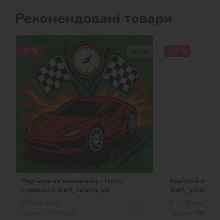
Рекомендовані товари
-29 %
-44 %
25х25
Картина за номерами - Мить
Картина за н
перемоги ©art_selena_ua
©art_selena_u
В наявності
В наявності
Артикул:
KHO1315
Артикул:
KHO678