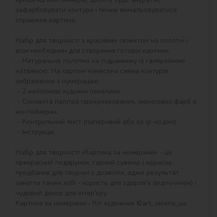
зафарбовувати контури і почне вимальовуватися 
справжня картина.

Набір для творчості з красивим сюжетом на полотні і 
всім необхідним для створення готової картини:

 - Натуральне полотно на підрамнику із галерейною 
натяжкою. На картині нанесена схема контурів 
зображення з нумерацією

 - 2 нейлонові художні пензлики

 - Соковита палітра пронумерованих, акрилових фарб в 
контейнерах.

 - Контрольний лист (паперовий або за qr-кодом)

 - Інструкція.

Набір для творчості «Картина за номерами» - це 
прекрасний подарунок, гарний сувенір і корисне 
придбання для творчого дозвілля, адже результат 
заняття таким хобі - користь для здоров'я (відпочинок) і 
чудовий декор для інтер'єру.

Картина за номерами - Кіт художник ©art_selena_ua