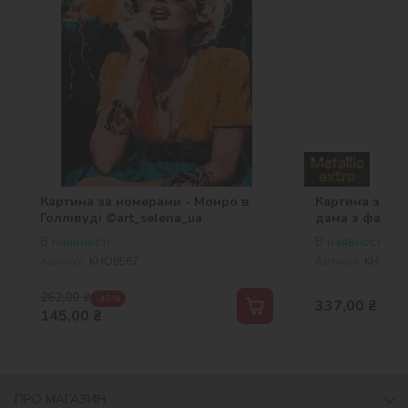
Картина за номерами - Монро в
Картина за н
Голлівуді ©art_selena_ua
дама з фарбам
©art_selena_u
В наявності
В наявності
Артикул:
KHO8567
Артикул:
KHO853
262,00
₴
-45 %
337,00
₴
145,00
₴
ПРО МАГАЗИН