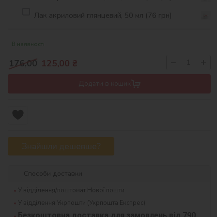
Лак акриловий глянцевий, 50 мл (76 грн)
В наявності
−
+
176,00
125,00
₴
Додати в кошик
Знайшли дешевше?
Способи доставки
У відділення/поштомат Нової пошти
У відділення Укрпошти (Укрпошта Експрес)
Безкоштовна доставка для замовлень від 790 