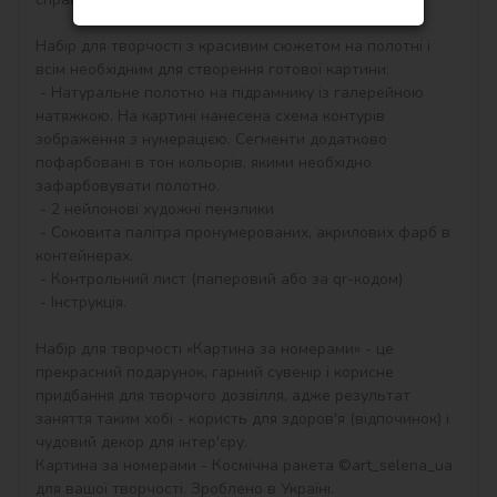
Набір для творчості з красивим сюжетом на полотні і 
всім необхідним для створення готової картини:

 - Натуральне полотно на підрамнику із галерейною 
натяжкою. На картині нанесена схема контурів 
зображення з нумерацією. Сегменти додатково 
пофарбовані в тон кольорів, якими необхідно 
зафарбовувати полотно.

 - 2 нейлонові художні пензлики

 - Соковита палітра пронумерованих, акрилових фарб в 
контейнерах.

 - Контрольний лист (паперовий або за qr-кодом)

 - Інструкція.

Набір для творчості «Картина за номерами» - це 
прекрасний подарунок, гарний сувенір і корисне 
придбання для творчого дозвілля, адже результат 
заняття таким хобі - користь для здоров'я (відпочинок) і 
чудовий декор для інтер'єру.

Картина за номерами - Космічна ракета ©art_selena_ua 
для вашої творчості. Зроблено в Україні.
