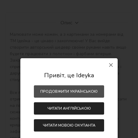
Опис
Малювати може кожен, а з картинами за номерами від 
ТМ Ідейка - це цікаво і захоплююче! У Вас вийде 
створити авторський шедевр своїми руками навіть якщо 
будете працювати з полотном і фарбами вперше. 
Захоплюючі набори малювання за номерами 
сприятливо впливають на настрій, творчий розвиток і 
дарують приємний результат - особистий шедевр на 
Привіт, це Ideyka
стіну в інтер'єр або як подарунок hand-made.

ПРОДОВЖИТИ УКРАЇНСЬКОЮ
Все просто! Необхідно купити картину по номерам, 
отримати, розпакувати і відразу можна починати писати 
на полотні акриловими фарбами свій тематичний 
ЧИТАТИ АНГЛІЙСЬКОЮ
сюжет. Малювати потрібно по пронумерованим 
контурам, які відповідають кольору фарби (номер на 
кришечці контейнера), досить буде акуратно 
ЧИТАТИ МОВОЮ ОКУПАНТА
зафарбовувати контури і почне вимальовуватися 
справжня картина.
