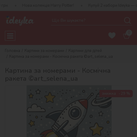
Нова колекція Harry Potter!
Купуй 2 набори Ideyka — отримуй по
0
Головна
Картини за номерами
Картини для дітей
Картина за номерами - Космічна ракета ©art_selena_ua
Картина за номерами - Космічна
ракета ©art_selena_ua
знижка
-29 %