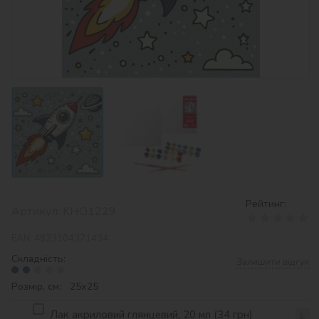
Рейтинг:
Артикул:
KHO1229
EAN:
4823104371434
Складність:
Залишити відгук
Розмір, см: 25х25
Лак акриловий глянцевий, 20 мл (34 грн)