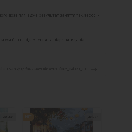
ого дозвілля, адже результат заняття таким хобі - 
иком без повідомлення та відрізнятися від 
й шарм з фарбами металік extra ©art_selena_ua
HIT
40х50
40х50