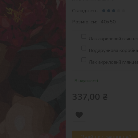
Складність:
Розмір, см: 40х50
Лак акриловий глянцев
Подарункова коробка д
Лак акриловий глянцев
В наявності
337,00
₴
Знайшли дешевше?