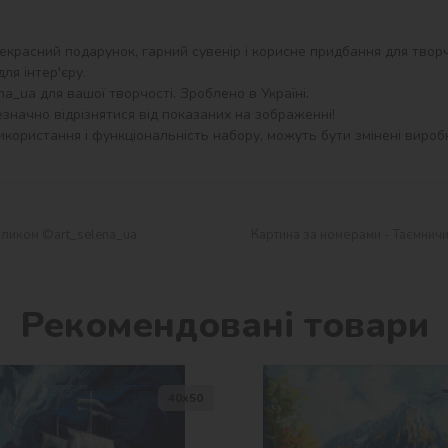
екрасний подарунок, гарний сувенір і корисне придбання для творч
я інтер'єру.

_ua для вашої творчості. Зроблено в Україні.

значно відрізнятися від показаних на зображенні!

користання і функціональність набору, можуть бути змінені виробн
оликом ©art_selena_ua
Картина за номерами - Таємничи
Рекомендовані товари
40х50