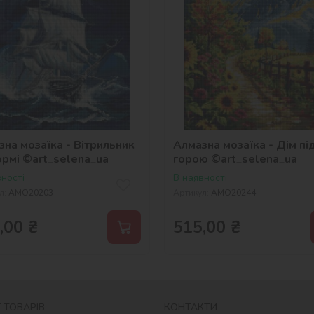
на мозаїка - Вітрильник
Алмазна мозаїка - Дім пі
ормі ©art_selena_ua
горою ©art_selena_ua
ності
В наявності
л:
AMO20203
Артикул:
AMO20244
,00
₴
515,00
₴
 ТОВАРІВ
КОНТАКТИ