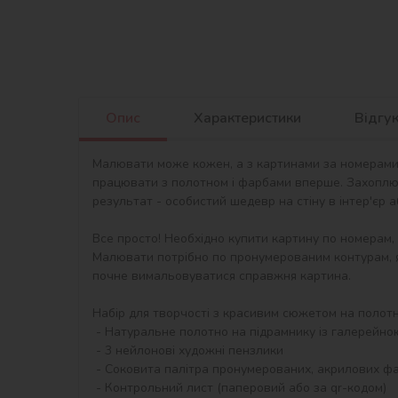
Опис
Характеристики
Відгу
Малювати може кожен, а з картинами за номерами в
працювати з полотном і фарбами вперше. Захоплю
результат - особистий шедевр на стіну в інтер'єр 
Все просто! Необхідно купити картину по номерам,
Малювати потрібно по пронумерованим контурам, я
почне вимальовуватися справжня картина.

Набір для творчості з красивим сюжетом на полотні 
 - Натуральне полотно на підрамнику із галерейною натяжкою. На картині нанесена схема контурів зображення з нумерацією

 - 3 нейлонові художні пензлики

 - Соковита палітра пронумерованих, акрилових фарб в контейнерах.

 - Контрольний лист (паперовий або за qr-кодом)
