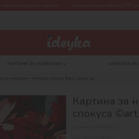
-сюрприз!
Безкоштовна доставка від 790 грн
Нова колекція
КАРТИНИ ЗА НОМЕРАМИ
АЛМАЗНА МО
а за номерами - Квіткова cпокуса ©art_selena_ua
Картина за н
cпокуса ©art
Артикул:
KHO8733
EAN:
4823104389972