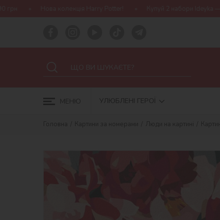
екція Harry Potter!
Купуй 2 набори Ideyka — отримуй подарунок
УЛЮБЛЕНІ ГЕРОЇ
МЕНЮ
Головна
Картини за номерами
Люди на картині
Картин