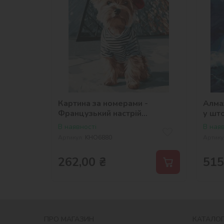
Картина за номерами -
Алмаз
Французький настрій
у шт
©art_selena_ua
В наявності
В наяв
Артикул:
KHO6880
Артику
262,00
₴
515
ПРО МАГАЗИН
КАТАЛОГ