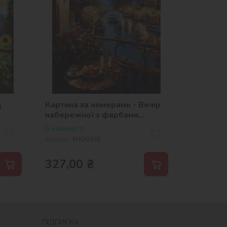
д
Картина за номерами - Вечір
набережної з фарбами
металік ©art_selena_ua
В наявності
Артикул:
KHO6438
327,00
₴
ПІДПИСКА