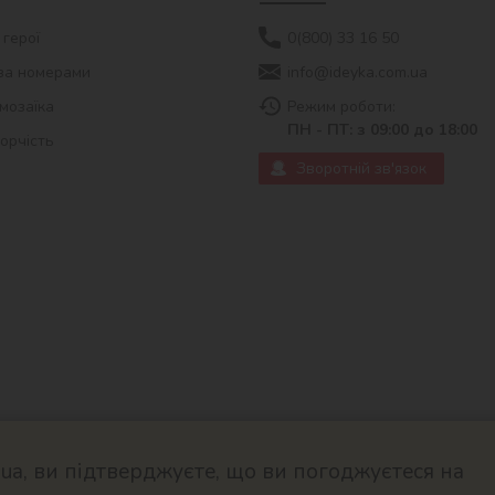
 герої
0(800) 33 16 50
за номерами
info@ideyka.com.ua
мозаїка
Режим роботи:
ПН - ПТ: з 09:00 до 18:00
ворчість
Зворотній зв'язок
a, ви підтверджуєте, що ви погоджуєтеся на
© 2026
Розроблено в ok-cms.c