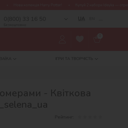
 Harry Potter!
Купуй 2 набори Ideyka — отримуй подарунок-сюрпр
0(800) 33 16 50
UA
EN
__
Безкоштовно
0
ЗАЇКА
ІГРИ ТА ТВОРЧІСТЬ
омерами - Квіткова
_selena_ua
Рейтинг: