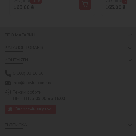
297,00
₴
297,00
₴
-44 %
-44 %
165,00
₴
165,00
₴
ПРО МАГАЗИН
КАТАЛОГ ТОВАРІВ
КОНТАКТИ
0(800) 33 16 50
info@ideyka.com.ua
Режим роботи:
ПН - ПТ: з 09:00 до 18:00
Зворотній зв'язок
ПІДПИСКА