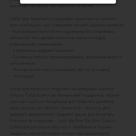
ліричним настроєм та глибиною почуттів.

Набір для творчості з красивим сюжетом на полотні і 
всім необхідним для створення готової картини включає:

- Натуральне полотно на підрамнику із галерейною 
натяжкою. На картині нанесена схема контурів 
зображення з нумерацією.

- 3 нейлонові художні пензлики

- Соковита палітра пронумерованих, акрилових фарб в 
контейнерах

 - Контрольний лист (паперовий або за qr-кодом)

 - Інструкція.

Набір для творчості «Картина за номерами Santoro 
Gorjuss Collection» – це прекрасний подарунок, гарний 
сувенір і корисне придбання для творчого дозвілля, 
адже результат заняття таким хобі - користь для 
здоров'я (відпочинок) і чудовий декор для інтер'єру.

Картина за номерами - Look-Be Kind Santoro Gorjuss 
Collection для вашої творчості. Зроблено в Україні.

Зверніть увагу! Кольори готової картини можуть 