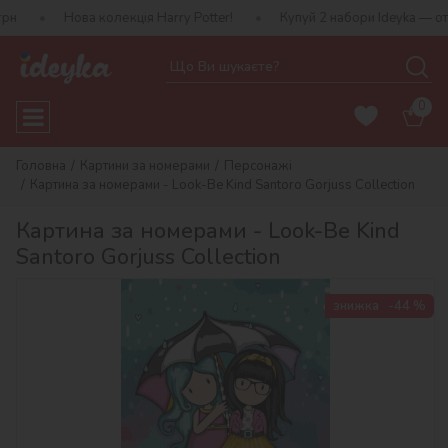
ова колекція Harry Potter!
Купуй 2 набори Ideyka — отримуй пода
0
Головна
Картини за номерами
Персонажі
Картина за номерами - Look-Be Kind Santoro Gorjuss Collection
Картина за номерами - Look-Be Kind
Santoro Gorjuss Collection
знижка
-44 %