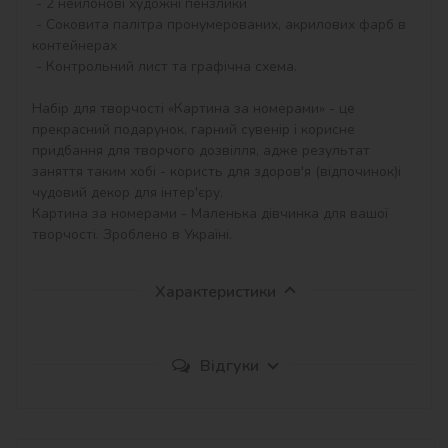
 - 2 нейлонові художні пензлики

 - Соковита палітра пронумерованих, акрилових фарб в 
контейнерах

 - Контрольний лист та графічна схема.

Набір для творчості «Картина за номерами» - це 
прекрасний подарунок, гарний сувенір і корисне 
придбання для творчого дозвілля, адже результат 
заняття таким хобі - користь для здоров'я (відпочинок)і 
чудовий декор для інтер'єру.

Картина за номерами - Маленька дівчинка для вашої 
творчості. Зроблено в Україні.
Характеристики
Відгуки