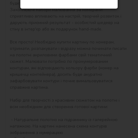
будете працювати з полотном і фарбами вперше. 
Захоплюючі набори малювання за номерами 
сприятливо впливають на настрій, творчий розвиток і 
дарують приємний результат - особистий шедевр на 
стіну в інтер'єр або як подарунок hand-made.

Все просто! Необхідно купити картину по номерам, 
отримати, розпакувати і відразу можна починати писати 
на полотні акриловими фарбами свій тематичний 
сюжет. Малювати потрібно по пронумерованим 
контурам, які відповідають кольору фарби (номер на 
кришечці контейнера), досить буде акуратно 
зафарбовувати контури і почне вимальовуватися 
справжня картина.

Набір для творчості з красивим сюжетом на полотні і 
всім необхідним для створення готової картини:

 - Натуральне полотно на підрамнику із галерейною 
натяжкою. На картині нанесена схема контурів 
зображення з нумерацією
