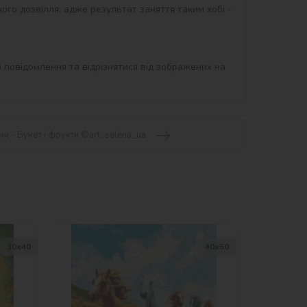
ого дозвілля, адже результат заняття таким хобі - 
 повідомлення та відрізнятися від зображених на 
и - Букет і фрукти ©art_selena_ua
30х40
40х50