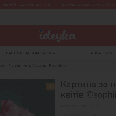
к-сюрприз!
Безкоштовна доставка від 790 грн
Нова колекці
КАРТИНИ ЗА НОМЕРАМИ
АЛМАЗНА МО
ми - Мелодія квітів ©sophiia_іllustrations
Картина за 
HIT
квітів ©sophii
Артикул:
KHO5711
EAN:
4823104370208