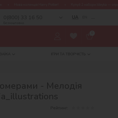
я Harry Potter!
Купуй 2 набори Ideyka — отримуй подарунок-сюр
0(800) 33 16 50
UA
EN
__
Безкоштовно
0
ЗАЇКА
ІГРИ ТА ТВОРЧІСТЬ
номерами - Мелодія
a_іllustrations
Рейтинг: