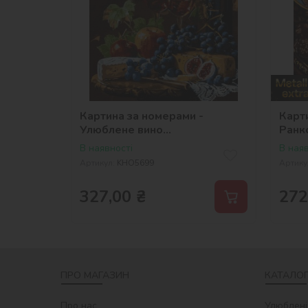
Картина за номерами -
Карт
Улюблене вино
Ранк
©art_selena_ua
метал
В наявності
В наяв
Артикул:
KHO5699
Артику
327,00
₴
272
ПРО МАГАЗИН
КАТАЛОГ
Про нас
Улюблені