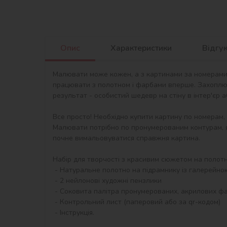
Опис
Характеристики
Відгу
Малювати може кожен, а з картинами за номерами в
працювати з полотном і фарбами вперше. Захоплю
результат - особистий шедевр на стіну в інтер'єр 
Все просто! Необхідно купити картину по номерам,
Малювати потрібно по пронумерованим контурам, я
почне вимальовуватися справжня картина.

Набір для творчості з красивим сюжетом на полотні 
 - Натуральне полотно на підрамнику із галерейною натяжкою. На картині нанесена схема контурів зображення з нумерацією

 - 2 нейлонові художні пензлики

 - Соковита палітра пронумерованих, акрилових фарб в контейнерах.

 - Контрольний лист (паперовий або за qr-кодом)

 - Інструкція.
