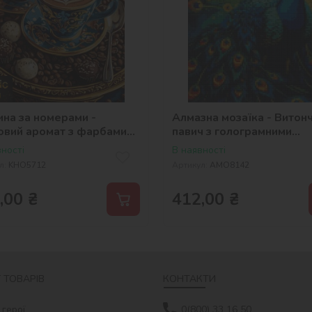
ина за номерами -
Алмазна мозаїка - Витон
овий аромат з фарбами
павич з голограмними
ік extra ©art_selena_ua
стразами (AB) ©art_sele
ності
В наявності
л:
KHO5712
Артикул:
AMO8142
,00
₴
412,00
₴
 ТОВАРІВ
КОНТАКТИ
 герої
0(800) 33 16 50