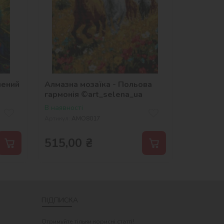
чений
Алмазна мозаїка - Польова
гармонія ©art_selena_ua
na_ua
В наявності
Артикул:
AMO8017
515,00
₴
ПІДПИСКА
Отримуйте тільки корисні статті!