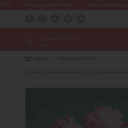
олекція Harry Potter!
Купуй 2 набори Ideyka — отримуй подаруно
УЛЮБЛЕНІ ГЕРОЇ
МЕНЮ
Головна
Картини за номерами
Квіти
Картина за номера