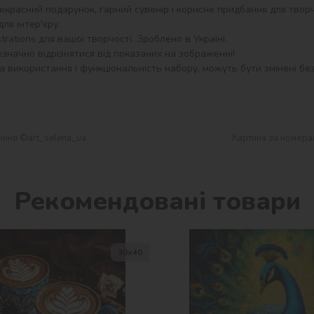
екрасний подарунок, гарний сувенір і корисне придбання для творч
я інтер'єру.

rations для вашої творчості. Зроблено в Україні.

значно відрізнятися від показаних на зображенні!

 використання і функціональність набору, можуть бути змінені без
тіння ©art_selena_ua
Картина за номерам
Рекомендовані товари
30х40