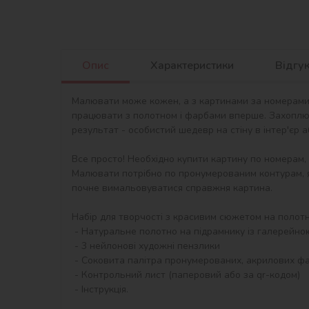
Опис
Характеристики
Відгу
Малювати може кожен, а з картинами за номерами в
працювати з полотном і фарбами вперше. Захоплю
результат - особистий шедевр на стіну в інтер'єр 
Все просто! Необхідно купити картину по номерам,
Малювати потрібно по пронумерованим контурам, я
почне вимальовуватися справжня картина.

Набір для творчості з красивим сюжетом на полотні 
 - Натуральне полотно на підрамнику із галерейною натяжкою. На картині нанесена схема контурів зображення з нумерацією

 - 3 нейлонові художні пензлики

 - Соковита палітра пронумерованих, акрилових фарб в контейнерах.

 - Контрольний лист (паперовий або за qr-кодом)

 - Інструкція.
