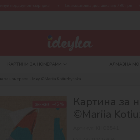
из!
Безкоштовна доставка від 790 грн
Нова колекція Harry
КАРТИНИ ЗА НОМЕРАМИ
АЛМАЗНА МО
а за номерами - Мяу ©Mariia Kotiuzhynska
Картина за 
знижка
-45 %
©Mariia Koti
Артикул:
KHO8541
EAN:
4823104378068