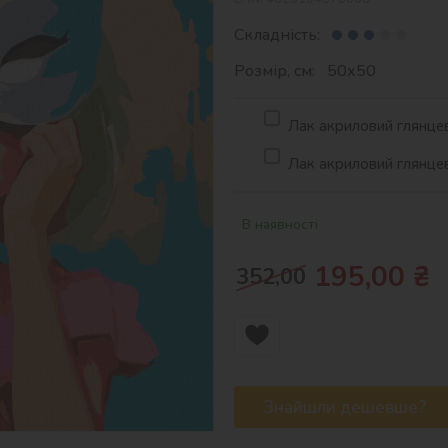
Складність:
Розмір, см: 50х50
Лак акриловий глянцев
Лак акриловий глянцев
В наявності
195,00
₴
352,00
Знайшли дешевше?