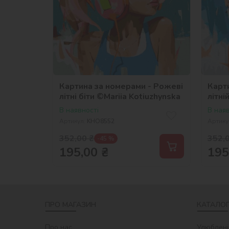
Картина за номерами - Рожеві
Карт
літні біти ©Mariia Kotiuzhynska
літні
В наявності
В наяв
Артикул:
KHO8552
Артику
352,00
₴
352,
-45 %
195,00
₴
195
ПРО МАГАЗИН
КАТАЛОГ
Про нас
Улюблені