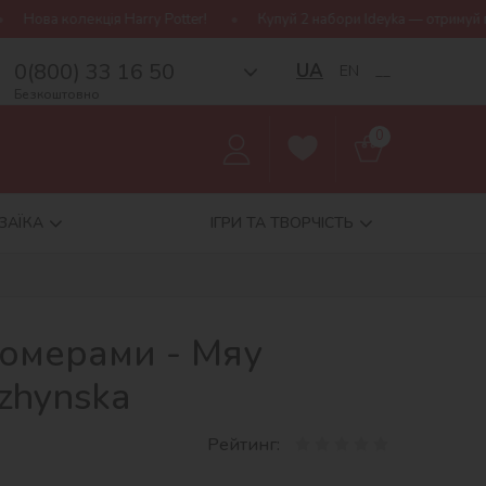
 Potter!
Купуй 2 набори Ideyka — отримуй подарунок-сюрприз!
0(800) 33 16 50
UA
EN
__
Безкоштовно
0
ЗАЇКА
ІГРИ ТА ТВОРЧІСТЬ
номерами - Мяу
uzhynska
Рейтинг: