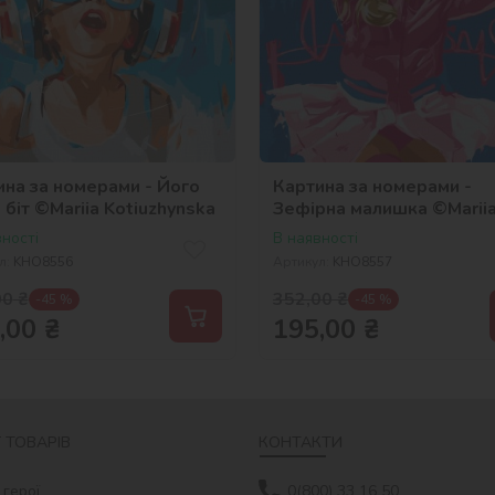
ина за номерами - Його
Картина за номерами -
й біт ©Mariia Kotiuzhynska
Зефірна малишка ©Marii
Kotiuzhynska
ності
В наявності
л:
KHO8556
Артикул:
KHO8557
00
₴
352,00
₴
-45 %
-45 %
,00
₴
195,00
₴
 ТОВАРІВ
КОНТАКТИ
 герої
0(800) 33 16 50