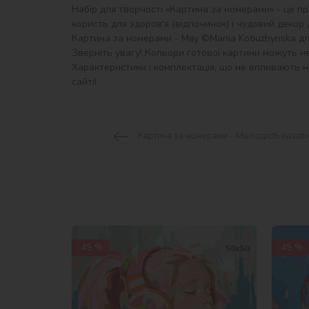
Набір для творчості «Картина за номерами» - це пр
користь для здоров'я (відпочинок) і чудовий декор дл
Картина за номерами - Мяу ©Mariia Kotiuzhynska для
Зверніть увагу! Кольори готової картини можуть не
Характеристики і комплектація, що не впливають на
сайті!
Картина за номерами - Молодість назав
-45 %
-45 %
50х50