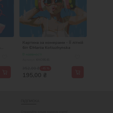
Картина за номерами - ЇЇ літній
a
біт ©Mariia Kotiuzhynska
В наявності
Артикул:
KHO8545
352,00
₴
-45 %
195,00
₴
ПІДПИСКА
Отримуйте тільки корисні статті!