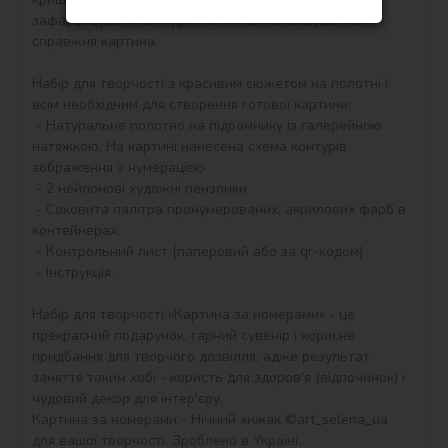
зафарбовувати контури і почне вимальовуватися 
справжня картина.

Набір для творчості з красивим сюжетом на полотні і 
всім необхідним для створення готової картини:

 - Натуральне полотно на підрамнику із галерейною 
натяжкою. На картині нанесена схема контурів 
зображення з нумерацією

 - 2 нейлонові художні пензлики

 - Соковита палітра пронумерованих, акрилових фарб в 
контейнерах.

 - Контрольний лист (паперовий або за qr-кодом)

 - Інструкція.

Набір для творчості «Картина за номерами» - це 
прекрасний подарунок, гарний сувенір і корисне 
придбання для творчого дозвілля, адже результат 
заняття таким хобі - користь для здоров'я (відпочинок) і 
чудовий декор для інтер'єру.

Картина за номерами - Нічний хижак ©art_selena_ua 
для вашої творчості. Зроблено в Україні.
