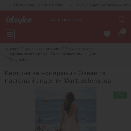
а колекція Harry Potter!
Купуй 2 набори Ideyka — отримуй подар
0
Головна
Картини за номерами
Люди на картині
Картина за номерами - Океан та пастельні акценти
©art_selena_ua
Картина за номерами - Океан та
пастельні акценти ©art_selena_ua
NEW