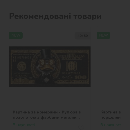
Рекомендовані товари
NEW
NEW
40х80
Картина за номерами - Купюра з
Картина за но
позолотою з фарбами металік
порцеляні ©ar
©art_selena_ua
В наявності
В наявності