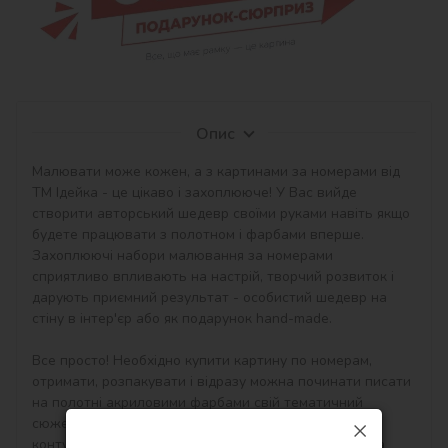
Опис
Малювати може кожен, а з картинами за номерами від 
ТМ Ідейка - це цікаво і захоплююче! У Вас вийде 
створити авторський шедевр своїми руками навіть якщо 
будете працювати з полотном і фарбами вперше. 
Захоплюючі набори малювання за номерами 
сприятливо впливають на настрій, творчий розвиток і 
дарують приємний результат - особистий шедевр на 
стіну в інтер'єр або як подарунок hand-made.

Все просто! Необхідно купити картину по номерам, 
отримати, розпакувати і відразу можна починати писати 
на полотні акриловими фарбами свій тематичний 
сюжет. Малювати потрібно по пронумерованим 
контурам, які відповідають кольору фарби (номер на 