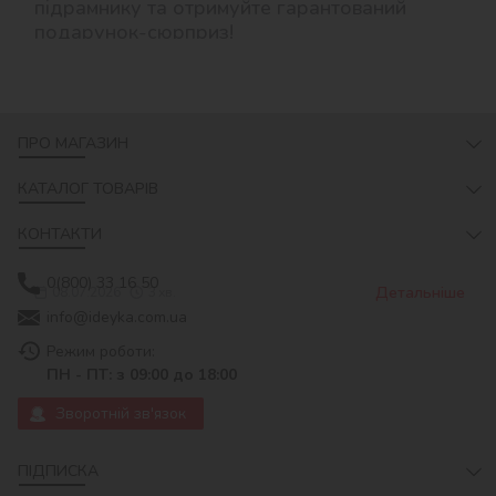
підрамнику та отримуйте гарантований
подарунок-сюрприз!
ПРО МАГАЗИН
КАТАЛОГ ТОВАРІВ
КОНТАКТИ
0(800) 33 16 50
Детальніше
08.07.2026
3
хв.
info@ideyka.com.ua
Режим роботи:
ПН - ПТ: з 09:00 до 18:00
Зворотній зв'язок
ПІДПИСКА