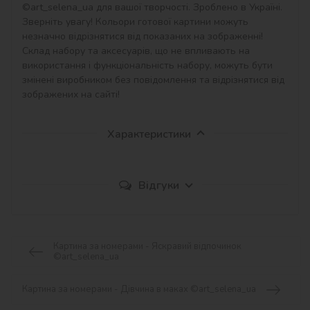
©art_selena_ua для вашої творчості. Зроблено в Україні.

Зверніть увагу! Кольори готової картини можуть 
незначно відрізнятися від показаних на зображенні!

Склад набору та аксесуарів, що не впливають на 
використання і функціональність набору, можуть бути 
змінені виробником без повідомлення та відрізнятися від 
зображених на сайті!
Характеристики
Відгуки
Картина за номерами - Яскравий відпочинок
©art_selena_ua
Картина за номерами - Дівчина в маках ©art_selena_ua