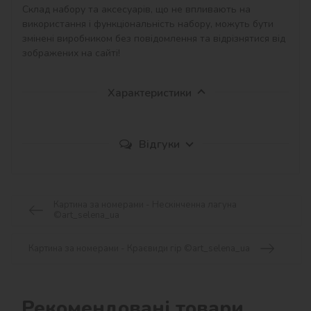
Склад набору та аксесуарів, що не впливають на 
використання і функціональність набору, можуть бути 
змінені виробником без повідомлення та відрізнятися від 
зображених на сайті!
Характеристики
Відгуки
Картина за номерами - Нескінченна лагуна
©art_selena_ua
Картина за номерами - Краєвиди гір ©art_selena_ua
Рекомендовані товари