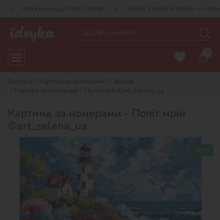
 колекція Harry Potter!
Купуй 2 набори Ideyka — отримуй подару
0
Головна
Картини за номерами
Пейзаж
Картина за номерами - Політ мрій ©art_selena_ua
Картина за номерами - Політ мрій
©art_selena_ua
NEW