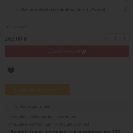
Лак акриловий глянцевий, 50 мл (76 грн)
В наявності
−
+
262,00
₴
Додати в кошик
Знайшли дешевше?
Способи доставки
У відділення/поштомат Нової пошти
У відділення Укрпошти (Укрпошта Експрес)
Безкоштовна доставка для замовлень від 790 