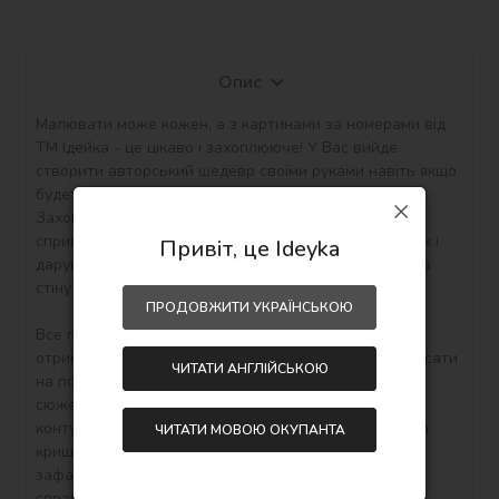
Опис
Малювати може кожен, а з картинами за номерами від 
ТМ Ідейка - це цікаво і захоплююче! У Вас вийде 
створити авторський шедевр своїми руками навіть якщо 
будете працювати з полотном і фарбами вперше. 
Захоплюючі набори малювання за номерами 
сприятливо впливають на настрій, творчий розвиток і 
Привіт, це Ideyka
дарують приємний результат - особистий шедевр на 
стіну в інтер'єр або як подарунок hand-made.

ПРОДОВЖИТИ УКРАЇНСЬКОЮ
Все просто! Необхідно купити картину по номерам, 
отримати, розпакувати і відразу можна починати писати 
ЧИТАТИ АНГЛІЙСЬКОЮ
на полотні акриловими фарбами свій тематичний 
сюжет. Малювати потрібно по пронумерованим 
контурам, які відповідають кольору фарби (номер на 
ЧИТАТИ МОВОЮ ОКУПАНТА
кришечці контейнера), досить буде акуратно 
зафарбовувати контури і почне вимальовуватися 
справжня картина.
