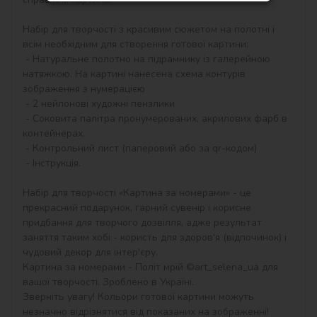
Набір для творчості з красивим сюжетом на полотні і 
всім необхідним для створення готової картини:

 - Натуральне полотно на підрамнику із галерейною 
натяжкою. На картині нанесена схема контурів 
зображення з нумерацією

 - 2 нейлонові художні пензлики

 - Соковита палітра пронумерованих, акрилових фарб в 
контейнерах.

 - Контрольний лист (паперовий або за qr-кодом)

 - Інструкція.

Набір для творчості «Картина за номерами» - це 
прекрасний подарунок, гарний сувенір і корисне 
придбання для творчого дозвілля, адже результат 
заняття таким хобі - користь для здоров'я (відпочинок) і 
чудовий декор для інтер'єру.

Картина за номерами - Політ мрій ©art_selena_ua для 
вашої творчості. Зроблено в Україні.

Зверніть увагу! Кольори готової картини можуть 
незначно відрізнятися від показаних на зображенні!
