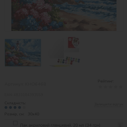
Рейтинг:
Артикул:
KHO6468
EAN:
4823104393559
Складність:
Залишити відгук
Розмір, см: 30х40
Лак акриловий глянцевий, 20 мл (34 грн)