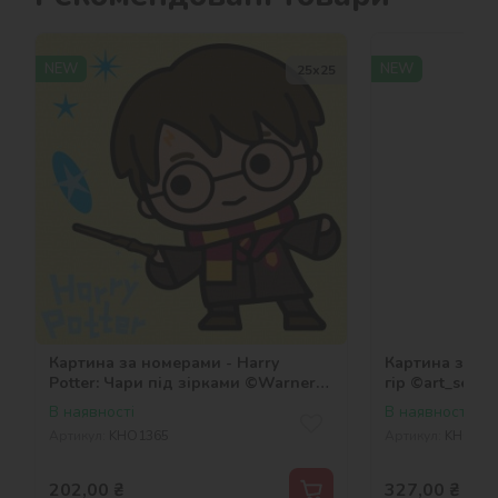
NEW
NEW
25х25
Картина за номерами - Harry
Картина за н
Potter: Чари під зірками ©Warner
гір ©art_selen
Bros.
В наявності
В наявності
Артикул:
KHO1365
Артикул:
KHO640
202,00
₴
327,00
₴