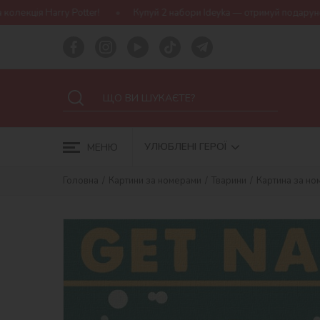
ter!
Купуй 2 набори Ideyka — отримуй подарунок-сюрприз!
УЛЮБЛЕНІ ГЕРОЇ
МЕНЮ
Головна
Картини за номерами
Тварини
Картина за но