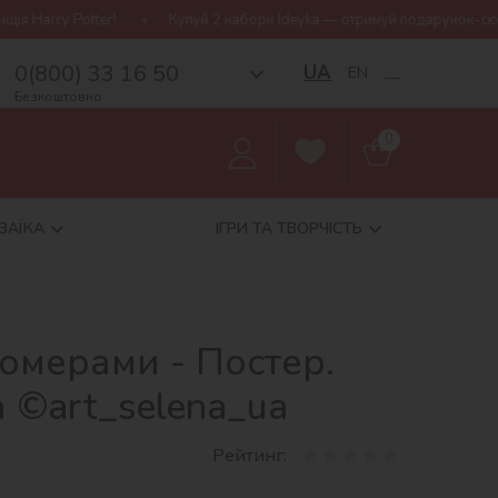
Купуй 2 набори Ideyka — отримуй подарунок-сюрприз!
Безк
0(800) 33 16 50
UA
EN
__
Безкоштовно
0
ЗАЇКА
ІГРИ ТА ТВОРЧІСТЬ
омерами - Постер.
 ©art_selena_ua
Рейтинг: