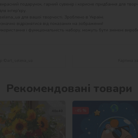
екрасний подарунок, гарний сувенір і корисне придбання для творч
я інтер'єру.

elena_ua для вашої творчості. Зроблено в Україні.

значно відрізнятися від показаних на зображенні!

користання і функціональність набору, можуть бути змінені виробн
гр ©art_selena_ua
Картина з
Рекомендовані товари
-45 %
40х40