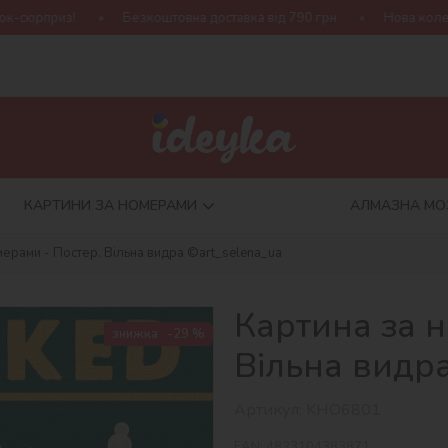
Безкоштовна доставка від 790 грн
Нова колекція Harry Potter!
КАРТИНИ ЗА НОМЕРАМИ
АЛМАЗНА МО
мерами - Постер. Вільна видра ©art_selena_ua
Картина за н
знижка
-29 %
Вільна видра
Артикул:
KHO6801
EAN:
4823104383871