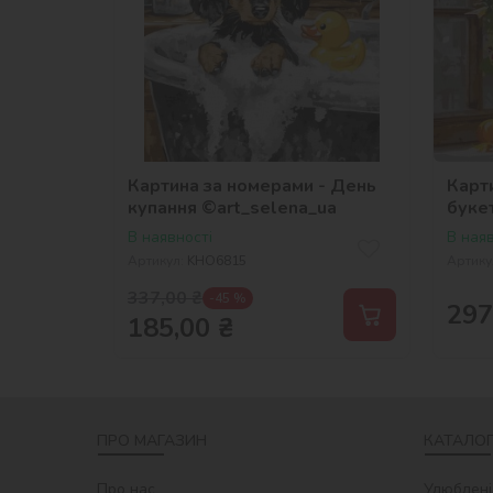
Картина за номерами - День
Карти
купання ©art_selena_ua
букет
©art
В наявності
В наяв
Артикул:
KHO6815
Артику
337,00
₴
-45 %
297
185,00
₴
ПРО МАГАЗИН
КАТАЛОГ
Про нас
Улюблені