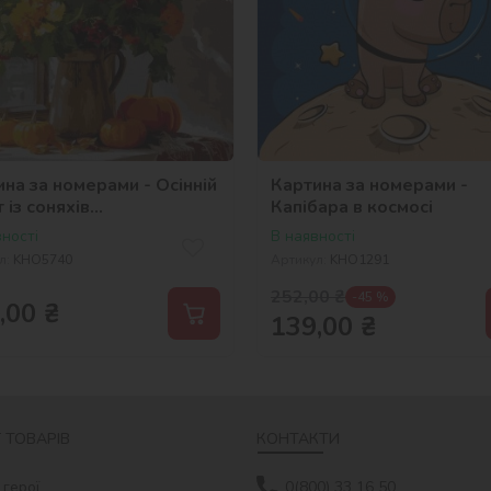
на за номерами - Осінній
Картина за номерами -
 із соняхів
Капібара в космосі
_selena_ua
ності
В наявності
л:
KHO5740
Артикул:
KHO1291
252,00
₴
-45 %
,00
₴
139,00
₴
 ТОВАРІВ
КОНТАКТИ
 герої
0(800) 33 16 50