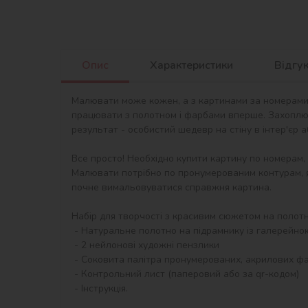
Опис
Характеристики
Відгу
Малювати може кожен, а з картинами за номерами в
працювати з полотном і фарбами вперше. Захоплю
результат - особистий шедевр на стіну в інтер'єр 
Все просто! Необхідно купити картину по номерам,
Малювати потрібно по пронумерованим контурам, я
почне вимальовуватися справжня картина.

Набір для творчості з красивим сюжетом на полотні 
 - Натуральне полотно на підрамнику із галерейною натяжкою. На картині нанесена схема контурів зображення з нумерацією

 - 2 нейлонові художні пензлики

 - Соковита палітра пронумерованих, акрилових фарб в контейнерах.

 - Контрольний лист (паперовий або за qr-кодом)

 - Інструкція.
