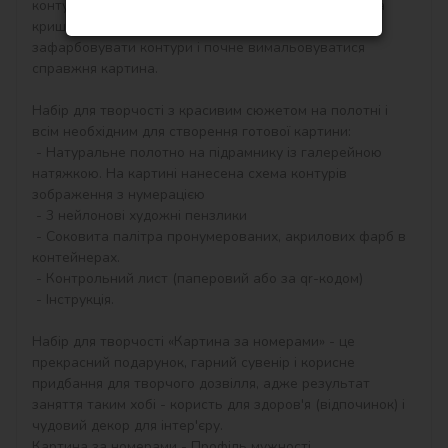
контурам, які відповідають кольору фарби (номер на 
кришечці контейнера), досить буде акуратно 
зафарбовувати контури і почне вимальовуватися 
справжня картина.

Набір для творчості з красивим сюжетом на полотні і 
всім необхідним для створення готової картини:

 - Натуральне полотно на підрамнику із галерейною 
натяжкою. На картині нанесена схема контурів 
зображення з нумерацією

 - 3 нейлонові художні пензлики

 - Соковита палітра пронумерованих, акрилових фарб в 
контейнерах.

 - Контрольний лист (паперовий або за qr-кодом)

 - Інструкція.

Набір для творчості «Картина за номерами» - це 
прекрасний подарунок, гарний сувенір і корисне 
придбання для творчого дозвілля, адже результат 
заняття таким хобі - користь для здоров'я (відпочинок) і 
чудовий декор для інтер'єру.

Картина за номерами - Профіль мужності 