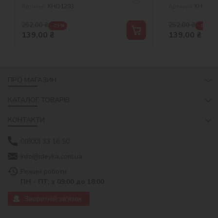
Артикул:
KHO1293
Артикул:
KHO127
252,00
₴
252,00
₴
-45 %
-45 %
139,00
₴
139,00
₴
ПРО МАГАЗИН
КАТАЛОГ ТОВАРІВ
КОНТАКТИ
0(800) 33 16 50
info@ideyka.com.ua
Режим роботи:
ПН - ПТ: з 09:00 до 18:00
Зворотній зв'язок