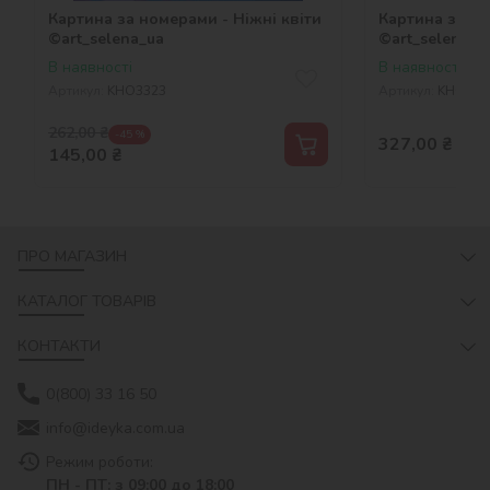
Картина за номерами - Ніжні квіти
Картина за ном
©art_selena_ua
©art_selena_u
В наявності
В наявності
Артикул:
KHO3323
Артикул:
KHO290
262,00
₴
-45 %
327,00
₴
145,00
₴
ПРО МАГАЗИН
КАТАЛОГ ТОВАРІВ
КОНТАКТИ
0(800) 33 16 50
info@ideyka.com.ua
Режим роботи:
ПН - ПТ: з 09:00 до 18:00