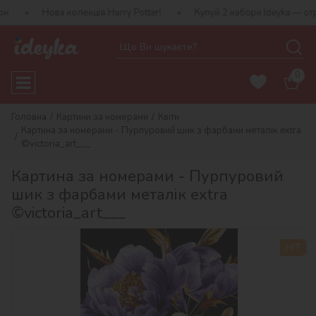
ва колекція Harry Potter!
Купуй 2 набори Ideyka — отримуй пода
0
Головна
Картини за номерами
Квіти
Картина за номерами - Пурпуровий шик з фарбами металік extra
©victoria_art___
Картина за номерами - Пурпуровий
шик з фарбами металік extra
©victoria_art___
HIT