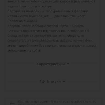
заняття таким хобі - користь для здоров'я (відпочинок) і 
чудовий декор для інтер'єру.

Картина за номерами - Пурпуровий шик з фарбами 
металік extra ©victoria_art___ для вашої творчості. 
Зроблено в Україні.

Зверніть увагу! Кольори готової картини можуть 
незначно відрізнятися від показаних на зображенні!

Склад набору та аксесуарів, що не впливають на 
використання і функціональність набору, можуть бути 
змінені виробником без повідомлення та відрізнятися від 
зображених на сайті!
Характеристики
Відгуки
Картина за номерами - Букет маків з фарбами металік