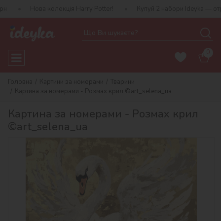
ва колекція Harry Potter!
Купуй 2 набори Ideyka — отримуй подар
0
Головна
Картини за номерами
Тварини
Картина за номерами - Розмах крил ©art_selena_ua
Картина за номерами - Розмах крил
©art_selena_ua