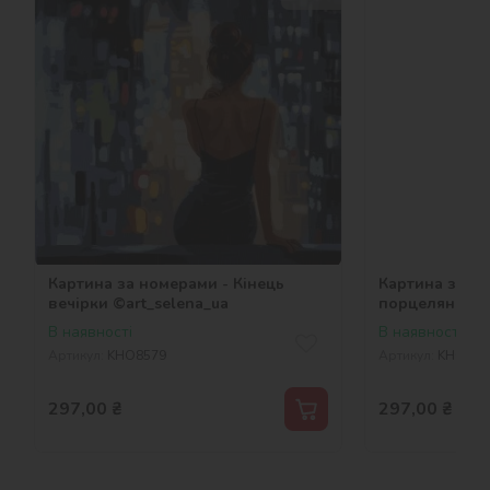
Картина за номерами - Кінець
Картина за но
вечірки ©art_selena_ua
порцеляні ©ar
В наявності
В наявності
Артикул:
KHO8579
Артикул:
KHO331
297,00
₴
297,00
₴