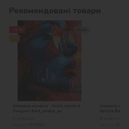
Рекомендовані товари
-24 %
40х50
HIT
Алмазна мозаїка - Захід сонця в
Алмазна моза
Лондоні ©art_selena_ua
папуга ©art_s
В наявності
В наявності
Артикул:
AMO8064
Артикул:
AMO81