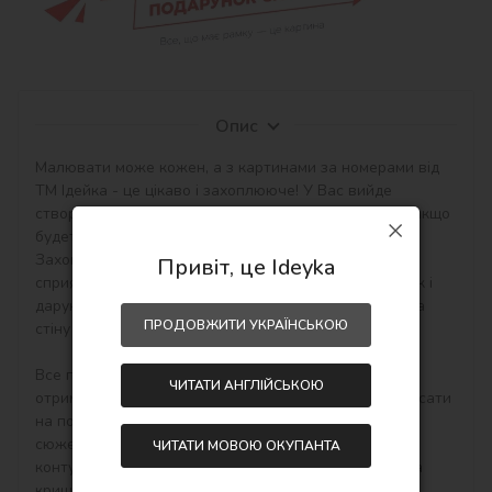
Опис
Малювати може кожен, а з картинами за номерами від 
ТМ Ідейка - це цікаво і захоплююче! У Вас вийде 
створити авторський шедевр своїми руками навіть якщо 
будете працювати з полотном і фарбами вперше. 
Захоплюючі набори малювання за номерами 
Привіт, це Ideyka
сприятливо впливають на настрій, творчий розвиток і 
дарують приємний результат - особистий шедевр на 
ПРОДОВЖИТИ УКРАЇНСЬКОЮ
стіну в інтер'єр або як подарунок hand-made.

Все просто! Необхідно купити картину по номерам, 
ЧИТАТИ АНГЛІЙСЬКОЮ
отримати, розпакувати і відразу можна починати писати 
на полотні акриловими фарбами свій тематичний 
сюжет. Малювати потрібно по пронумерованим 
ЧИТАТИ МОВОЮ ОКУПАНТА
контурам, які відповідають кольору фарби (номер на 
кришечці контейнера), досить буде акуратно 