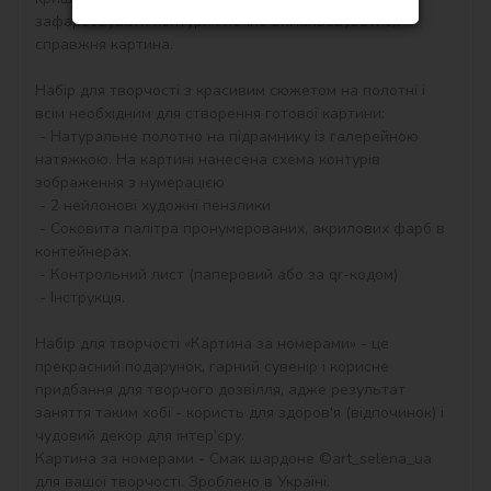
зафарбовувати контури і почне вимальовуватися 
справжня картина.

Набір для творчості з красивим сюжетом на полотні і 
всім необхідним для створення готової картини:

 - Натуральне полотно на підрамнику із галерейною 
натяжкою. На картині нанесена схема контурів 
зображення з нумерацією

 - 2 нейлонові художні пензлики

 - Соковита палітра пронумерованих, акрилових фарб в 
контейнерах.

 - Контрольний лист (паперовий або за qr-кодом)

 - Інструкція.

Набір для творчості «Картина за номерами» - це 
прекрасний подарунок, гарний сувенір і корисне 
придбання для творчого дозвілля, адже результат 
заняття таким хобі - користь для здоров'я (відпочинок) і 
чудовий декор для інтер'єру.

Картина за номерами - Смак шардоне ©art_selena_ua 
для вашої творчості. Зроблено в Україні.
