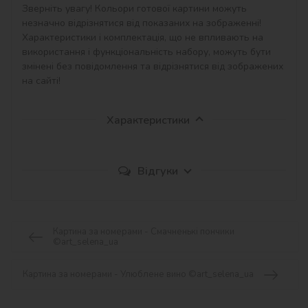
Зверніть увагу! Кольори готової картини можуть 
незначно відрізнятися від показаних на зображенні!

Характеристики і комплектація, що не впливають на 
використання і функціональність набору, можуть бути 
змінені без повідомлення та відрізнятися від зображених 
на сайті!
Характеристики
Відгуки
Картина за номерами - Смачненькі пончики
©art_selena_ua
Картина за номерами - Улюблене вино ©art_selena_ua