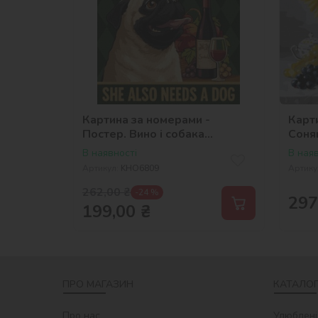
Картина за номерами -
Карт
Постер. Вино і собака
Соня
©art_selena_ua
©art
В наявності
В наяв
Артикул:
KHO6809
Артику
262,00
₴
-24 %
297
199,00
₴
ПРО МАГАЗИН
КАТАЛОГ
Про нас
Улюблені