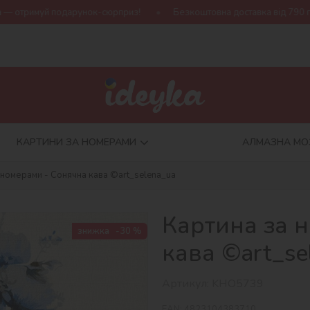
унок-сюрприз!
Безкоштовна доставка від 790 грн
Нова коле
КАРТИНИ ЗА НОМЕРАМИ
АЛМАЗНА МО
 номерами - Сонячна кава ©art_selena_ua
Картина за 
знижка
-30 %
кава ©art_se
Артикул:
KHO5739
EAN:
4823104383710