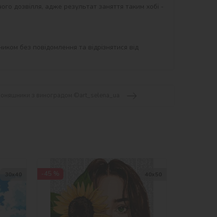
ого дозвілля, адже результат заняття таким хобі - 
иком без повідомлення та відрізнятися від 
Соняшники з виноградом ©art_selena_ua
-45 %
30х40
40х50