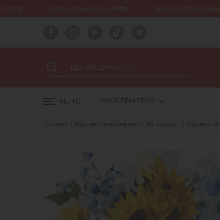
а колекція Harry Potter!
Купуй 2 набори Ideyka — отримуй подар
УЛЮБЛЕНІ ГЕРОЇ
МЕНЮ
Головна
Картини за номерами
Натюрморт
Картина за