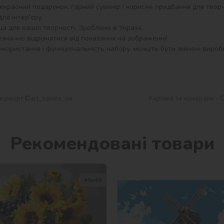
екрасний подарунок, гарний сувенір і корисне придбання для творч
я інтер'єру.

 для вашої творчості. Зроблено в Україні.

значно відрізнятися від показаних на зображенні!

користання і функціональність набору, можуть бути змінені виробн
тюрморт ©art_selena_ua
Картина за номерами - 
Рекомендовані товари
40х40