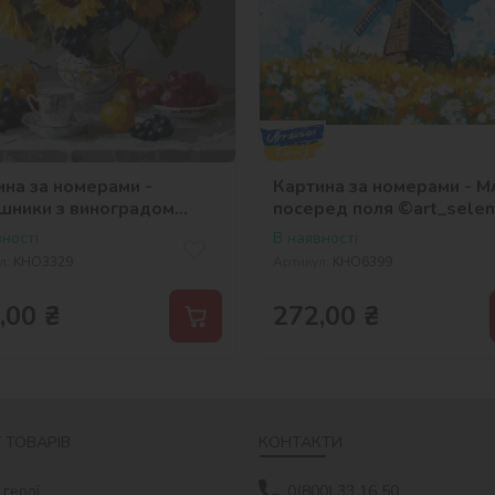
ина за номерами -
Картина за номерами - М
шники з виноградом
посеред поля ©art_sele
_selena_ua
ності
В наявності
л:
KHO3329
Артикул:
KHO6399
,00
₴
272,00
₴
 ТОВАРІВ
КОНТАКТИ
 герої
0(800) 33 16 50