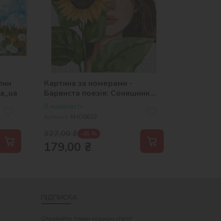
лин
Картина за номерами -
na_ua
Барвиста поезія: Соняшник
©art_selena_ua
В наявності
Артикул:
KHO8632
327,00
₴
-45 %
179,00
₴
ПІДПИСКА
Отримуйте тільки корисні статті!