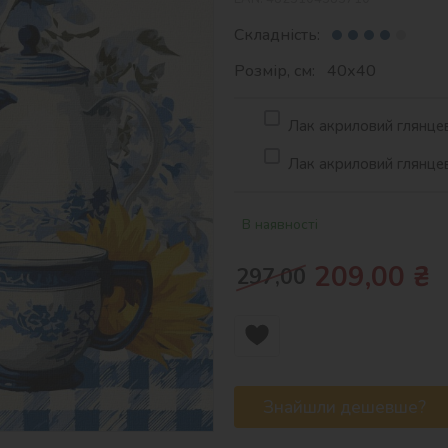
Складність:
Розмір, см: 40х40
Лак акриловий глянцев
Лак акриловий глянцев
В наявності
209,00
₴
297,00
Знайшли дешевше?