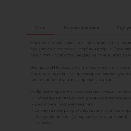
Опис
Характеристики
Відгу
Малювати може кожен, а з картинами за номерами в
працювати з полотном і фарбами вперше. Захоплю
результат - особистий шедевр на стіну в інтер'єр 
Все просто! Необхідно купити картину по номерам,
Малювати потрібно по пронумерованим контурам, я
почне вимальовуватися справжня картина.

Набір для творчості з красивим сюжетом на полотні 
 - Натуральне полотно на підрамнику із галерейною натяжкою. На картині нанесена схема контурів зображення з нумерацією

 - 2 нейлонові художні пензлики

 - Соковита палітра пронумерованих, акрилових фарб в контейнерах.

 - Контрольний лист (паперовий або за qr-кодом)

 - Інструкція.
